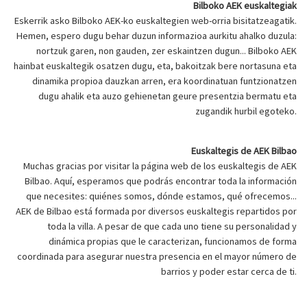
Bilboko AEK euskaltegiak
Eskerrik asko Bilboko AEK-ko euskaltegien web-orria bisitatzeagatik.
Hemen, espero dugu behar duzun informazioa aurkitu ahalko duzula:
nortzuk garen, non gauden, zer eskaintzen dugun... Bilboko AEK
hainbat euskaltegik osatzen dugu, eta, bakoitzak bere nortasuna eta
dinamika propioa dauzkan arren, era koordinatuan funtzionatzen
dugu ahalik eta auzo gehienetan geure presentzia bermatu eta
zugandik hurbil egoteko.
Euskaltegis de AEK Bilbao
Muchas gracias por visitar la página web de los euskaltegis de AEK
Bilbao. Aquí, esperamos que podrás encontrar toda la información
que necesites: quiénes somos, dónde estamos, qué ofrecemos...
AEK de Bilbao está formada por diversos euskaltegis repartidos por
toda la villa. A pesar de que cada uno tiene su personalidad y
dinámica propias que le caracterizan, funcionamos de forma
coordinada para asegurar nuestra presencia en el mayor número de
barrios y poder estar cerca de ti.