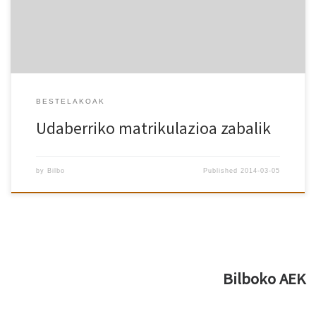
Goizez: 10:00-14:00 Arratsaldez: 16:00-18:00 Egunero 2
orduko ikastaroetan ere matrikula […]
BESTELAKOAK
Udaberriko matrikulazioa zabalik
by
Bilbo
Published
2014-03-05
Bilboko AEK