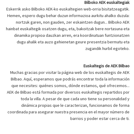
Bilboko AEK euskaltegiak
Eskerrik asko Bilboko AEK-ko euskaltegien web-orria bisitatzeagatik.
Hemen, espero dugu behar duzun informazioa aurkitu ahalko duzula:
nortzuk garen, non gauden, zer eskaintzen dugun... Bilboko AEK
hainbat euskaltegik osatzen dugu, eta, bakoitzak bere nortasuna eta
dinamika propioa dauzkan arren, era koordinatuan funtzionatzen
dugu ahalik eta auzo gehienetan geure presentzia bermatu eta
zugandik hurbil egoteko.
Euskaltegis de AEK Bilbao
Muchas gracias por visitar la página web de los euskaltegis de AEK
Bilbao. Aquí, esperamos que podrás encontrar toda la información
que necesites: quiénes somos, dónde estamos, qué ofrecemos...
AEK de Bilbao está formada por diversos euskaltegis repartidos por
toda la villa. A pesar de que cada uno tiene su personalidad y
dinámica propias que le caracterizan, funcionamos de forma
coordinada para asegurar nuestra presencia en el mayor número de
barrios y poder estar cerca de ti.