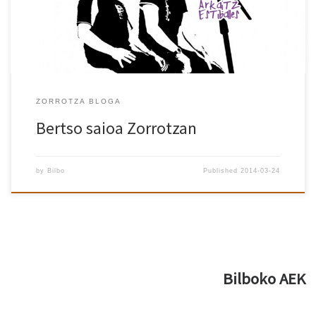
ZORROTZA BLOGA
Bertso saioa Zorrotzan
by
Bilbo
Published
2014-03-24
Bilboko AEK