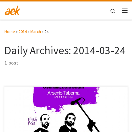
Skip to content
Search
Me
Home
»
2014
»
March
»
24
Daily Archives:
2014-03-24
1 post