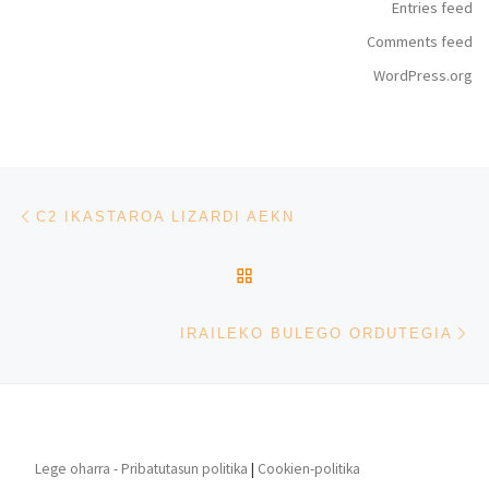
Entries feed
Comments feed
WordPress.org
Post navigation
Previous post
C2 IKASTAROA LIZARDI AEKN
BACK TO POST LIST
Ne
IRAILEKO BULEGO ORDUTEGIA
Lege oharra - Pribatutasun politika
|
Cookien-politika