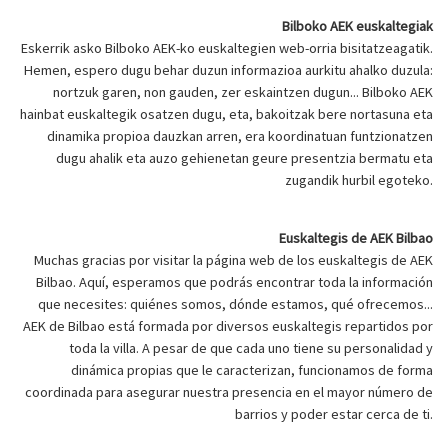
Bilboko AEK euskaltegiak
Eskerrik asko Bilboko AEK-ko euskaltegien web-orria bisitatzeagatik.
Hemen, espero dugu behar duzun informazioa aurkitu ahalko duzula:
nortzuk garen, non gauden, zer eskaintzen dugun... Bilboko AEK
hainbat euskaltegik osatzen dugu, eta, bakoitzak bere nortasuna eta
dinamika propioa dauzkan arren, era koordinatuan funtzionatzen
dugu ahalik eta auzo gehienetan geure presentzia bermatu eta
zugandik hurbil egoteko.
Euskaltegis de AEK Bilbao
Muchas gracias por visitar la página web de los euskaltegis de AEK
Bilbao. Aquí, esperamos que podrás encontrar toda la información
que necesites: quiénes somos, dónde estamos, qué ofrecemos...
AEK de Bilbao está formada por diversos euskaltegis repartidos por
toda la villa. A pesar de que cada uno tiene su personalidad y
dinámica propias que le caracterizan, funcionamos de forma
coordinada para asegurar nuestra presencia en el mayor número de
barrios y poder estar cerca de ti.