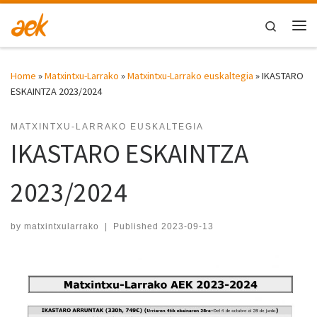
Skip to content
Search
Me
Home
»
Matxintxu-Larrako
»
Matxintxu-Larrako euskaltegia
»
IKASTARO
ESKAINTZA 2023/2024
MATXINTXU-LARRAKO EUSKALTEGIA
IKASTARO ESKAINTZA
2023/2024
by
matxintxularrako
|
Published
2023-09-13