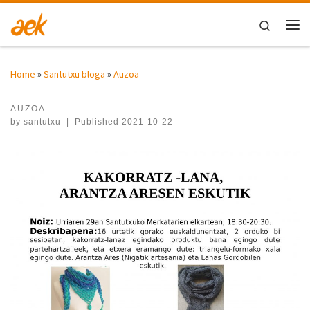
Skip to content
Search
Me
Home
»
Santutxu bloga
»
Auzoa
AUZOA
by
santutxu
|
Published
2021-10-22