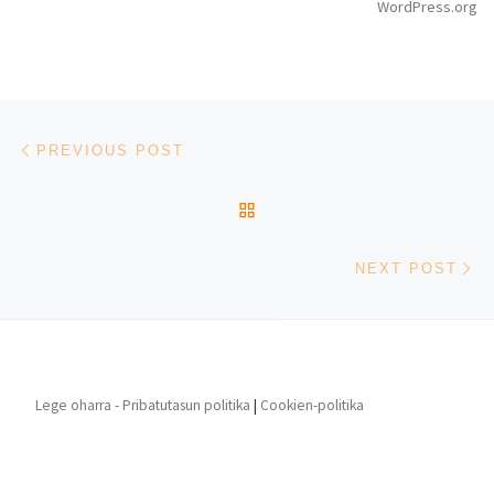
WordPress.org
Post navigation
Previous post
PREVIOUS POST
BACK TO POST LIST
Ne
NEXT POST
Lege oharra - Pribatutasun politika
|
Cookien-politika