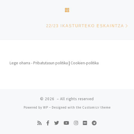
BACK TO POST LIST
Ne
22/23 IKASTURTEKO ESKAINTZA
Lege oharra - Pribatutasun politika
|
Cookien-politika
© 2026
– All rights reserved
Powered by
WP
– Designed with the
Customizr theme