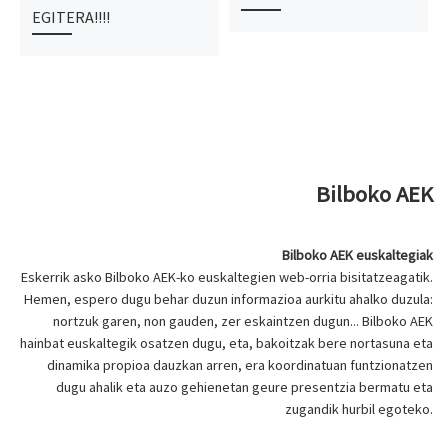
EGITERA!!!!
Bilboko AEK
Bilboko AEK euskaltegiak
Eskerrik asko Bilboko AEK-ko euskaltegien web-orria bisitatzeagatik.
Hemen, espero dugu behar duzun informazioa aurkitu ahalko duzula:
nortzuk garen, non gauden, zer eskaintzen dugun... Bilboko AEK
hainbat euskaltegik osatzen dugu, eta, bakoitzak bere nortasuna eta
dinamika propioa dauzkan arren, era koordinatuan funtzionatzen
dugu ahalik eta auzo gehienetan geure presentzia bermatu eta
zugandik hurbil egoteko.