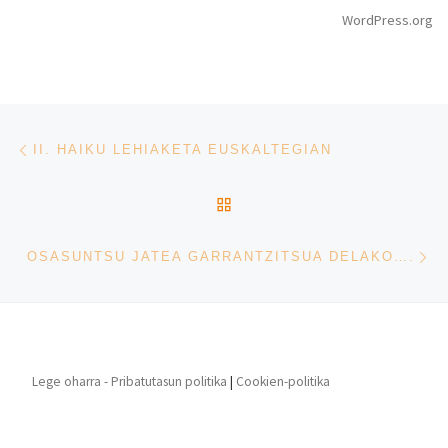
WordPress.org
Post navigation
Previous post
II. HAIKU LEHIAKETA EUSKALTEGIAN
BACK TO POST LIST
Ne
OSASUNTSU JATEA GARRANTZITSUA DELAKO….
Lege oharra - Pribatutasun politika
|
Cookien-politika