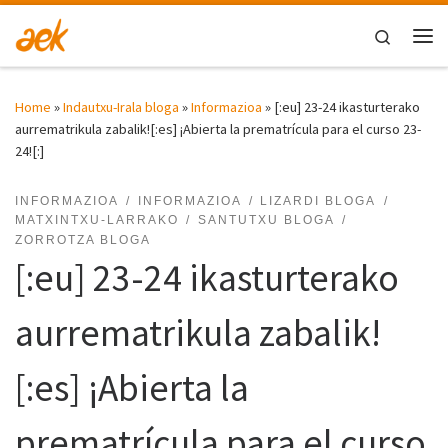
Skip to content
Search
Me
Home
»
Indautxu-Irala bloga
»
Informazioa
»
[:eu] 23-24 ikasturterako
aurrematrikula zabalik![:es] ¡Abierta la prematrícula para el curso 23-
24![:]
INFORMAZIOA
INFORMAZIOA
LIZARDI BLOGA
MATXINTXU-LARRAKO
SANTUTXU BLOGA
ZORROTZA BLOGA
[:eu] 23-24 ikasturterako
aurrematrikula zabalik!
[:es] ¡Abierta la
prematrícula para el curso