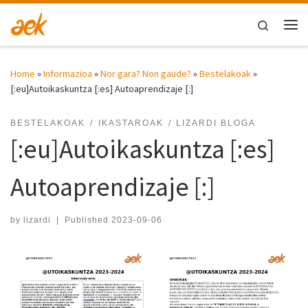
Skip to content
Search
Me
Home
»
Informazioa
»
Nor gara? Non gaude?
»
Bestelakoak
»
[:eu]Autoikaskuntza [:es] Autoaprendizaje [:]
BESTELAKOAK
IKASTAROAK
LIZARDI BLOGA
[:eu]Autoikaskuntza [:es]
Autoaprendizaje [:]
by
lizardi
|
Published
2023-09-06