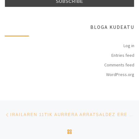
BLOGA KUDEATU
Log in
Entries feed
Comments feed
WordPress.org
Post navigation
Previous post
IRAILAREN 11TIK AURRERA ARRATSALDEZ ERE BAI!!!
BACK TO POST LIST