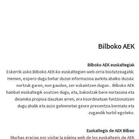
Bilboko AEK
Bilboko AEK euskaltegiak
Eskerrik asko Bilboko AEK-ko euskaltegien web-orria bisitatzeagatik.
Hemen, espero dugu behar duzun informazioa aurkitu ahalko duzula:
nortzuk garen, non gauden, zer eskaintzen dugun... Bilboko AEK
hainbat euskaltegik osatzen dugu, eta, bakoitzak bere nortasuna eta
dinamika propioa dauzkan arren, era koordinatuan funtzionatzen
dugu ahalik eta auzo gehienetan geure presentzia bermatu eta
zugandik hurbil egoteko.
Euskaltegis de AEK Bilbao
Muchas gracias por visitar la página web de los euskaltegis de AEK