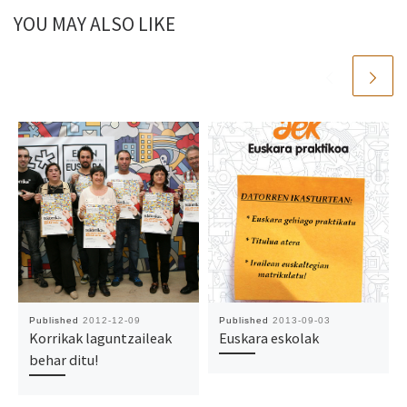
YOU MAY ALSO LIKE
Published
2012-12-09
Published
2013-09-03
Korrikak laguntzaileak
Euskara eskolak
behar ditu!