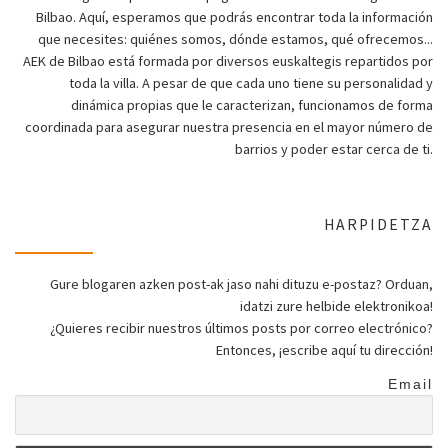
Bilbao. Aquí, esperamos que podrás encontrar toda la información
que necesites: quiénes somos, dónde estamos, qué ofrecemos...
AEK de Bilbao está formada por diversos euskaltegis repartidos por
toda la villa. A pesar de que cada uno tiene su personalidad y
dinámica propias que le caracterizan, funcionamos de forma
coordinada para asegurar nuestra presencia en el mayor número de
barrios y poder estar cerca de ti.
HARPIDETZA
Gure blogaren azken post-ak jaso nahi dituzu e-postaz? Orduan,
idatzi zure helbide elektronikoa!
¿Quieres recibir nuestros últimos posts por correo electrónico?
Entonces, ¡escribe aquí tu dirección!
Email