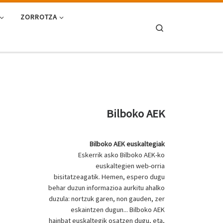
ZORROTZA
Search
Bilboko AEK
Bilboko AEK euskaltegiak
Eskerrik asko Bilboko AEK-ko
euskaltegien web-orria
bisitatzeagatik. Hemen, espero dugu
behar duzun informazioa aurkitu ahalko
duzula: nortzuk garen, non gauden, zer
eskaintzen dugun... Bilboko AEK
hainbat euskaltegik osatzen dugu, eta,