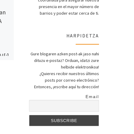
coordinada para asegurar nuestra
Published
2020-09-03
presencia en el mayor número de
6an
[:eu]2020-2021
barrios y poder estar cerca de ti.
A
ikasturterako
informazio
HARPIDETZA
orria[:es]Hoja de
información para el
Gure blogaren azken post-ak jaso nahi
[:]
curso 2020-2021[:]
dituzu e-postaz? Orduan, idatzi zure
helbide elektronikoa!
[:eu]Hauxek dira datorren
¿Quieres recibir nuestros últimos
RDEA
ikasturterako gure
posts por correo electrónico?
informazio orriak: [:es]Estas
Entonces, ¡escribe aquí tu dirección!
 beste
son nuestras hojas de
Email
a
información para el siguiente
curso: [:]