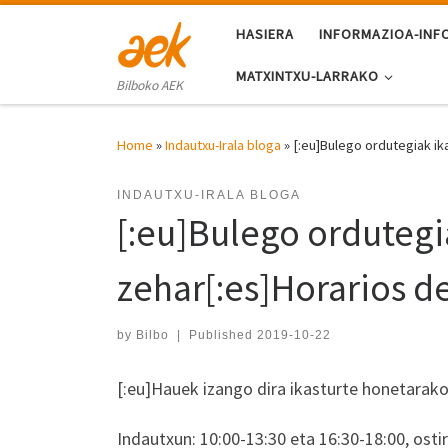
Skip to content
HASIERA
INFORMAZIOA-INF
MATXINTXU-LARRAKO
Bilboko AEK
Home
»
Indautxu-Irala bloga
»
[:eu]Bulego ordutegiak ika
INDAUTXU-IRALA BLOGA
[:eu]Bulego ordutegi
zehar[:es]Horarios de
by
Bilbo
|
Published
2019-10-22
[:eu]Hauek izango dira ikasturte honetarak
Indautxun: 10:00-13:30 eta 16:30-18:00, osti