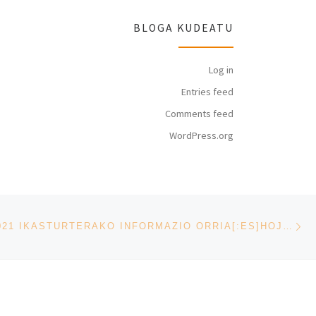
BLOGA KUDEATU
Log in
Entries feed
Comments feed
WordPress.org
Ne
[:EU]2020-2021 IKASTURTERAKO INFORMAZIO ORRIA[:ES]HOJA DE INFORMACIÓN PARA EL CURSO 2020-2021[:]