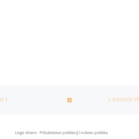
BACK TO POST LIST
[:]
Lege oharra - Pribatutasun politika
|
Cookien-politika