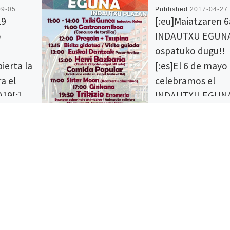
09-05
Published
2017-04-27
19
[:eu]Maiatzaren 
o
INDAUTXU EGUN
ospatuko dugu!!
bierta la
[:es]El 6 de mayo
a el
celebramos el
19[:]
INDAUTXU EGUNA!
ak:
[:eu]Duela urte eta erdi
:00 eta
INDAUTXUKO JAI BATZO
ATS (IRALA)
osatu zen, gu bertako
:30-19:30
partaide garela auzoko
rios:
hainbat talde, eragile et
00 y 17:00-
norbanakorekin batera.
ALA) 09:00-
Batzorde […]