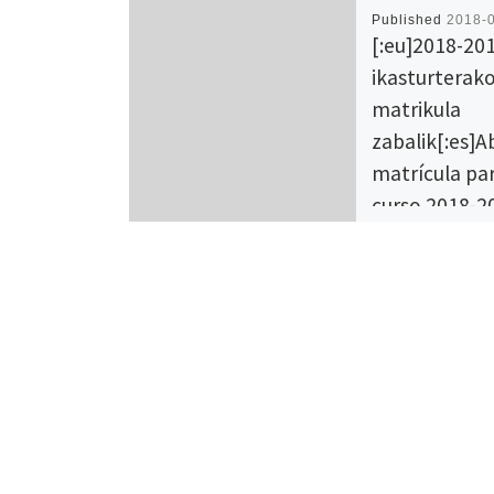
Published
2018-
[:eu]2018-20
ikasturterak
matrikula
zabalik[:es]A
matrícula par
curso 2018-20
[:eu]Gure ordutegi
INDAUTXU 09:00-14
17:00-20:00 // URT
09:00-13:00 eta 16
[:es]Nuestros hora
INDAUTXU 09:00-14:
20:00 // URTATS (IR
13:00 […]