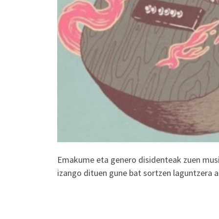
Emakume eta genero disidenteak zuen musi
izango dituen gune bat sortzen laguntzera a