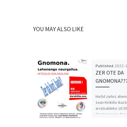
YOU MAY ALSO LIKE
Published
2022-
ZER OTE DA
GNOMONA??
Hurbil zaitez abe
1ean Kirikiño ikast
arratsaldeko 18:3
Gnomona zer den 
duzu Jose Ramon
Etxebarriaren eskut