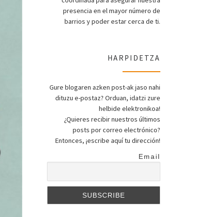
coordinada para asegurar nuestra
presencia en el mayor número de
barrios y poder estar cerca de ti.
HARPIDETZA
Gure blogaren azken post-ak jaso nahi
dituzu e-postaz? Orduan, idatzi zure
helbide elektronikoa!
¿Quieres recibir nuestros últimos
posts por correo electrónico?
Entonces, ¡escribe aquí tu dirección!
Email