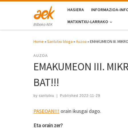
Skip to content
HASIERA
INFORMAZIOA-INF
MATXINTXU-LARRAKO
Bilboko AEK
Home
»
Santutxu bloga
»
Auzoa
»
EMAKUMEON III. MIKRO
AUZOA
EMAKUMEON III. MIK
BAT!!!
by
santutxu
|
Published
2022-11-29
PASEOAN!!!
orain ikusgai dago.
Eta orain zer?