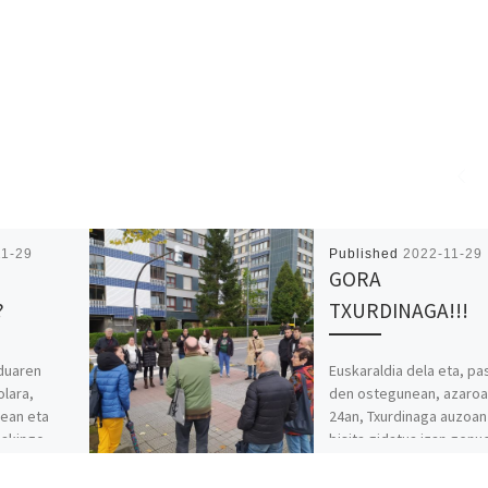
11-29
Published
2022-11-29
GORA
?
TXURDINAGA!!!
nduaren
Euskaraldia dela eta, pa
olara,
den ostegunean, azaroa
0ean eta
24an, Txurdinaga auzoan
jakingo
bisita gidatua izan genu
han bildu ginen Ahobizi 
ik!!!
Belarriprestok. Bertan