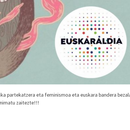
ka partekatzera eta feminismoa eta euskara bandera bezal
nimatu zaitezte!!!