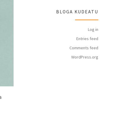
BLOGA KUDEATU
Log in
Entries feed
Comments feed
WordPress.org
a