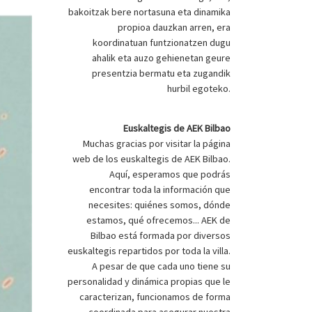
bakoitzak bere nortasuna eta dinamika
propioa dauzkan arren, era
koordinatuan funtzionatzen dugu
ahalik eta auzo gehienetan geure
presentzia bermatu eta zugandik
hurbil egoteko.
Euskaltegis de AEK Bilbao
Muchas gracias por visitar la página
web de los euskaltegis de AEK Bilbao.
Aquí, esperamos que podrás
encontrar toda la información que
necesites: quiénes somos, dónde
estamos, qué ofrecemos... AEK de
Bilbao está formada por diversos
euskaltegis repartidos por toda la villa.
A pesar de que cada uno tiene su
personalidad y dinámica propias que le
caracterizan, funcionamos de forma