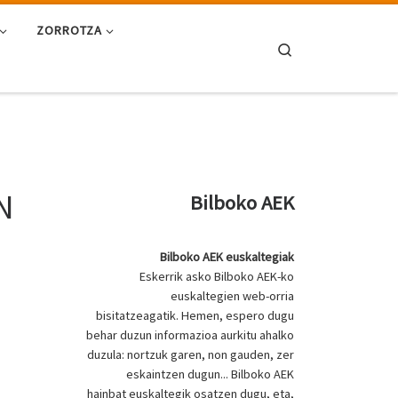
ZORROTZA
Search
N
Bilboko AEK
Bilboko AEK euskaltegiak
Eskerrik asko Bilboko AEK-ko
euskaltegien web-orria
bisitatzeagatik. Hemen, espero dugu
behar duzun informazioa aurkitu ahalko
duzula: nortzuk garen, non gauden, zer
eskaintzen dugun... Bilboko AEK
hainbat euskaltegik osatzen dugu, eta,