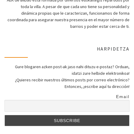
AEK de Bilbao está formada por diversos euskaltegis repartidos por
toda la villa. A pesar de que cada uno tiene su personalidad y
dinámica propias que le caracterizan, funcionamos de forma
coordinada para asegurar nuestra presencia en el mayor número de
barrios y poder estar cerca de ti.
HARPIDETZA
Gure blogaren azken post-ak jaso nahi dituzu e-postaz? Orduan,
idatzi zure helbide elektronikoa!
¿Quieres recibir nuestros últimos posts por correo electrónico?
Entonces, ¡escribe aquí tu dirección!
Email