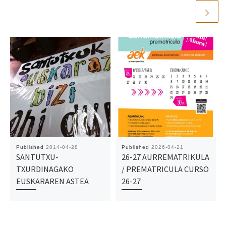
Published
2014-04-28
Published
2026-04-21
SANTUTXU-
26-27 AURREMATRIKULA
TXURDINAGAKO
/ PREMATRICULA CURSO
EUSKARAREN ASTEA
26-27