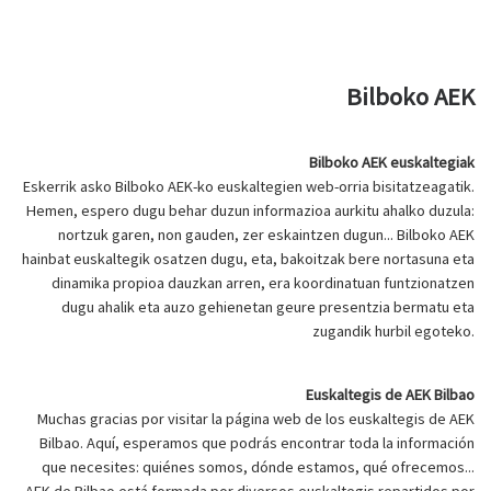
Bilboko AEK
Bilboko AEK euskaltegiak
Eskerrik asko Bilboko AEK-ko euskaltegien web-orria bisitatzeagatik.
Hemen, espero dugu behar duzun informazioa aurkitu ahalko duzula:
nortzuk garen, non gauden, zer eskaintzen dugun... Bilboko AEK
hainbat euskaltegik osatzen dugu, eta, bakoitzak bere nortasuna eta
dinamika propioa dauzkan arren, era koordinatuan funtzionatzen
dugu ahalik eta auzo gehienetan geure presentzia bermatu eta
zugandik hurbil egoteko.
Euskaltegis de AEK Bilbao
Muchas gracias por visitar la página web de los euskaltegis de AEK
Bilbao. Aquí, esperamos que podrás encontrar toda la información
que necesites: quiénes somos, dónde estamos, qué ofrecemos...