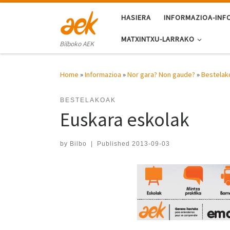
Skip to content
HASIERA
INFORMAZIOA-INF
MATXINTXU-LARRAKO
Bilboko AEK
Home
»
Informazioa
»
Nor gara? Non gaude?
»
Bestelak
BESTELAKOAK
Euskara eskolak
by
Bilbo
|
Published
2013-09-03