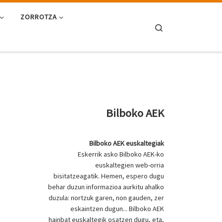
ZORROTZA
Search
Bilboko AEK
Bilboko AEK euskaltegiak
Eskerrik asko Bilboko AEK-ko
euskaltegien web-orria
bisitatzeagatik. Hemen, espero dugu
behar duzun informazioa aurkitu ahalko
duzula: nortzuk garen, non gauden, zer
eskaintzen dugun... Bilboko AEK
hainbat euskaltegik osatzen dugu, eta,