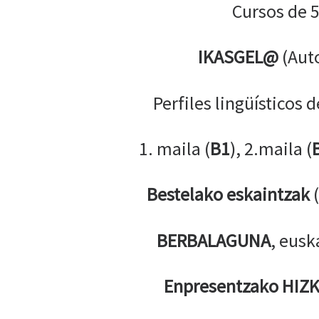
Cursos de 5
IKASGEL@
(Aut
Perfiles lingüísticos 
1. maila (
B1
), 2.maila (
Bestelako eskaintzak
(
BERBALAGUNA
, eusk
Enpresentzako
HIZ