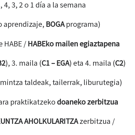
, 4, 3, 2 o 1 día a la semana
o aprendizaje,
BOGA
programa)
de HABE /
HABEko mailen egiaztapena
B2
), 3. maila (
C1 – EGA
) eta 4. maila (
C2
)
mintza taldeak, tailerrak, liburutegia)
ara praktikatzeko
doaneko zerbitzua
KUNTZA AHOLKULARITZA
zerbitzua /