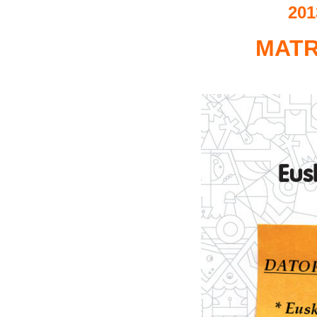
201
MATR