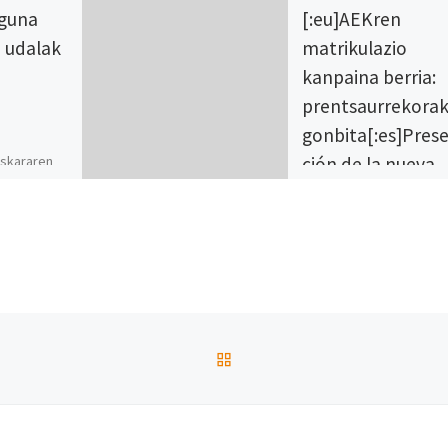
eguna
[:eu]AEKren
o udalak
matrikulazio
kanpaina berria:
.
prentsaurrekora
gonbita[:es]Pres
uskararen
ción de la nueva
alak
campaña de
du ditu.
matriculación de
ra: Aek,
Euskal
AEK[:]
uko
abayru
[:eu]Datorren ostiralean
irailak 2, AEK-k aurtengo
matrikulazio-kanpainare
BACK TO POST LIST
prentsaurrekoa izango 
Kalderapekon, goizeko
11:30ean. Beraz, nahi du
ororentzako gonbita luz