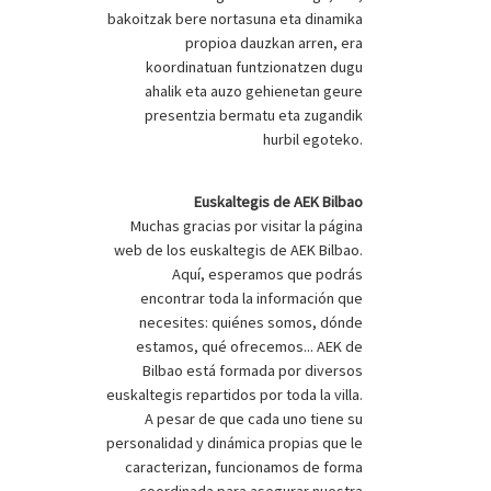
bakoitzak bere nortasuna eta dinamika
propioa dauzkan arren, era
koordinatuan funtzionatzen dugu
ahalik eta auzo gehienetan geure
presentzia bermatu eta zugandik
hurbil egoteko.
Euskaltegis de AEK Bilbao
Muchas gracias por visitar la página
web de los euskaltegis de AEK Bilbao.
Aquí, esperamos que podrás
encontrar toda la información que
necesites: quiénes somos, dónde
estamos, qué ofrecemos... AEK de
Bilbao está formada por diversos
euskaltegis repartidos por toda la villa.
A pesar de que cada uno tiene su
personalidad y dinámica propias que le
caracterizan, funcionamos de forma