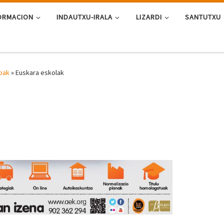
ORMACION
INDAUTXU-IRALA
LIZARDI
SANTUTXU
oak
»
Euskara eskolak