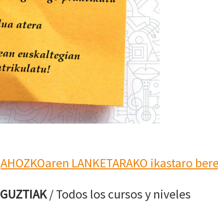
–
AHOZKOaren LANKETARAKO ikastaro bere
 GUZTIAK
/ Todos los cursos y niveles