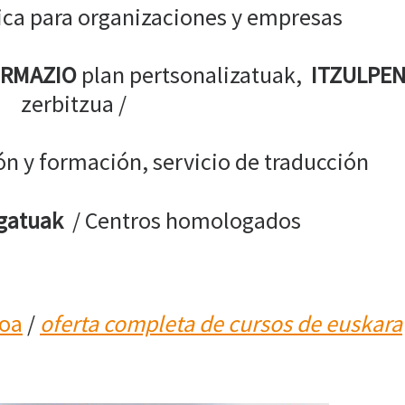
tica para organizaciones y empresas
RMAZIO
plan pertsonalizatuak,
ITZULPE
zerbitzua /
n y formación, servicio de traducción
gatuak
/ Centros homologados
soa
/
oferta completa de cursos de euskara