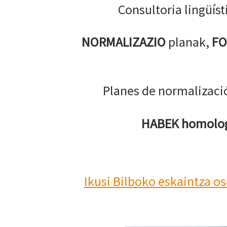
Consultoria lingüís
NORMALIZAZIO
planak,
FO
Planes de normalizació
HABEK homolo
Ikusi Bilboko eskaintza o