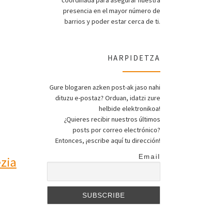
coordinada para asegurar nuestra
presencia en el mayor número de
barrios y poder estar cerca de ti.
HARPIDETZA
Gure blogaren azken post-ak jaso nahi
dituzu e-postaz? Orduan, idatzi zure
helbide elektronikoa!
¿Quieres recibir nuestros últimos
posts por correo electrónico?
Entonces, ¡escribe aquí tu dirección!
Email
zia