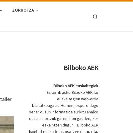
ZORROTZA
Search
Bilboko AEK
Bilboko AEK euskaltegiak
Eskerrik asko Bilboko AEK-ko
ailer
euskaltegien web-orria
bisitatzeagatik. Hemen, espero dugu
behar duzun informazioa aurkitu ahalko
duzula: nortzuk garen, non gauden, zer
eskaintzen dugun... Bilboko AEK
hainbat euskaltegik osatzen dugu, eta,