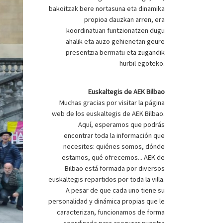
bakoitzak bere nortasuna eta dinamika
propioa dauzkan arren, era
koordinatuan funtzionatzen dugu
ahalik eta auzo gehienetan geure
presentzia bermatu eta zugandik
hurbil egoteko.
Euskaltegis de AEK Bilbao
Muchas gracias por visitar la página
web de los euskaltegis de AEK Bilbao.
Aquí, esperamos que podrás
encontrar toda la información que
necesites: quiénes somos, dónde
estamos, qué ofrecemos... AEK de
Bilbao está formada por diversos
euskaltegis repartidos por toda la villa.
A pesar de que cada uno tiene su
personalidad y dinámica propias que le
caracterizan, funcionamos de forma