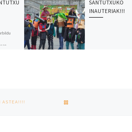
NTUTXU
SANTUTXUKO
INAUTERIAK!!!
rbildu
0ean,
eta KANTUAN
iok bat
aiogun
 […]
BACK TO POST LIST
ASTEA!!!!