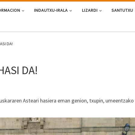
ORMACION
INDAUTXU-IRALA
LIZARDI
SANTUTXU
SI DA!
ASI DA!
kararen Asteari hasiera eman genion, txupin, umeentzako t