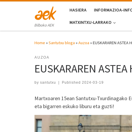
Skip to content
HASIERA
INFORMAZIOA-INF
MATXINTXU-LARRAKO
Bilboko AEK
Home
»
Santutxu bloga
»
Auzoa
»
EUSKARAREN ASTEA HA
AUZOA
EUSKARAREN ASTEA H
by
santutxu
|
Published
2024-03-19
Martxoaren 15ean Santutxu-Txurdinagako Eus
eta bigarren eskuko liburu eta guzti!