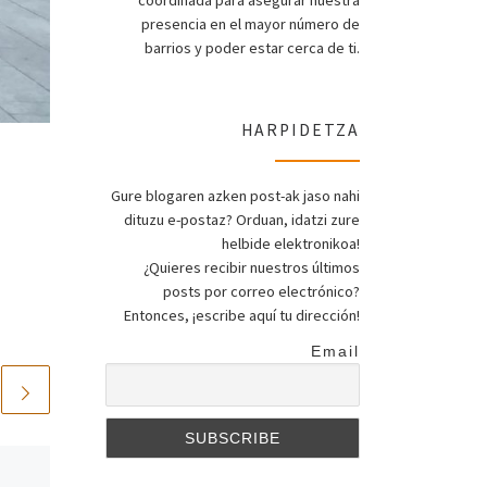
coordinada para asegurar nuestra
presencia en el mayor número de
barrios y poder estar cerca de ti.
HARPIDETZA
Gure blogaren azken post-ak jaso nahi
dituzu e-postaz? Orduan, idatzi zure
helbide elektronikoa!
¿Quieres recibir nuestros últimos
posts por correo electrónico?
Entonces, ¡escribe aquí tu dirección!
Email
Published
2022-04-04