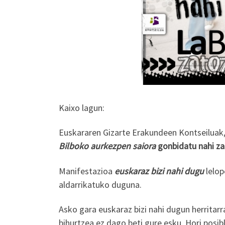
Kaixo lagun:
Euskararen Gizarte Erakundeen Kontseilua
Bilboko aurkezpen saiora
gonbidatu nahi za
Manifestazioa
euskaraz bizi nahi dugu
lelop
aldarrikatuko duguna.
Asko gara euskaraz bizi nahi dugun herritarr
bihurtzea ez dago beti gure esku. Hori posi