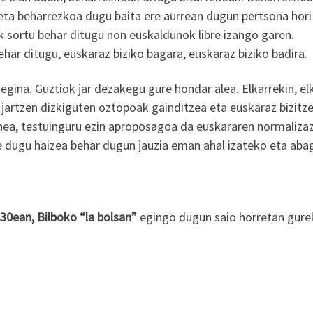
 eta beharrezkoa dugu baita ere aurrean dugun pertsona hori
 sortu behar ditugu non euskaldunok libre izango garen.
ar ditugu, euskaraz biziko bagara, euskaraz biziko badira.
gina. Guztiok jar dezakegu gure hondar alea. Elkarrekin, el
 jartzen dizkiguten oztopoak gainditzea eta euskaraz bizitz
unea, testuinguru ezin aproposagoa da euskararen normaliza
 dugu haizea behar dugun jauzia eman ahal izateko eta ab
30ean, Bilboko “la bolsan”
egingo dugun saio horretan gure