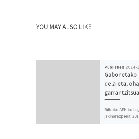
YOU MAY ALSO LIKE
Published
2014-
Gabonetako l
dela-eta, oha
garrantzitsu
Bilboko AEK-ko la
jakinarazpena: 20
abenduaren 22ko l
nazionaleko 44956
0750tik 0799ra eta