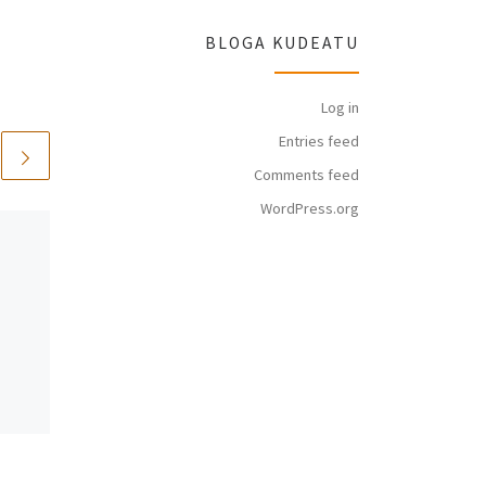
BLOGA KUDEATU
Log in
Entries feed
Comments feed
WordPress.org
Published
2013-03-13
Korrika kulturala –
Bertsokorrika