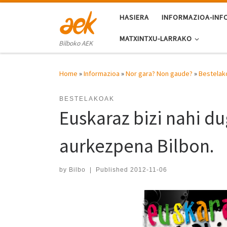
Skip to content
HASIERA
INFORMAZIOA-INF
MATXINTXU-LARRAKO
Bilboko AEK
Home
»
Informazioa
»
Nor gara? Non gaude?
»
Bestelak
BESTELAKOAK
Euskaraz bizi nahi d
aurkezpena Bilbon.
by
Bilbo
|
Published
2012-11-06