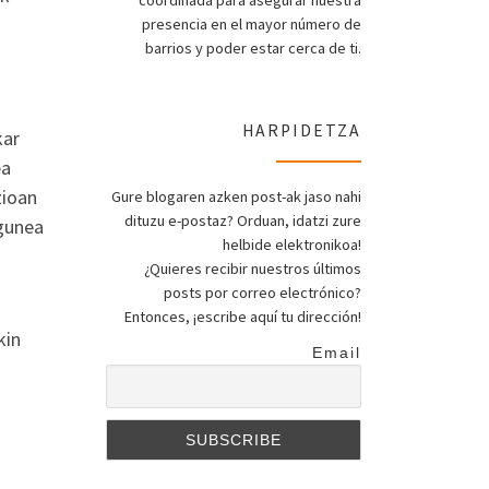
coordinada para asegurar nuestra
presencia en el mayor número de
barrios y poder estar cerca de ti.
HARPIDETZA
kar
ea
zioan
Gure blogaren azken post-ak jaso nahi
dituzu e-postaz? Orduan, idatzi zure
agunea
helbide elektronikoa!
¿Quieres recibir nuestros últimos
posts por correo electrónico?
Entonces, ¡escribe aquí tu dirección!
kin
Email