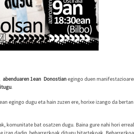
k,
abenduaren 1ean
Donostian
egingo duen manifestazioare
itugu
.
ean egingo dugu eta hain zuzen ere, horixe izango da bertan
ak, komunitate bat osatzen dugu. Baina gure nahi hori erreal
ble izan dadin, beharrezkoak ditugu bitartekoak. Beharrezko