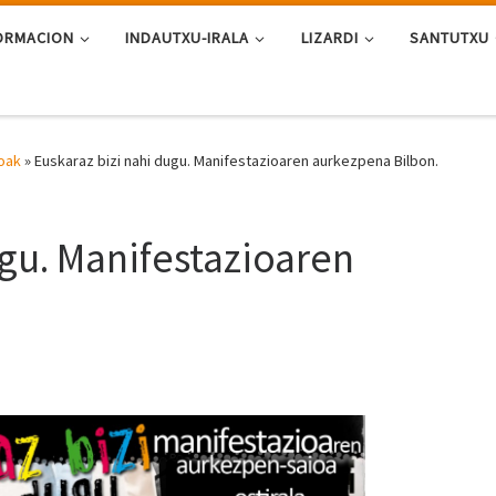
ORMACION
INDAUTXU-IRALA
LIZARDI
SANTUTXU
oak
»
Euskaraz bizi nahi dugu. Manifestazioaren aurkezpena Bilbon.
ugu. Manifestazioaren