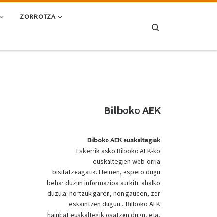
ZORROTZA
Search
Bilboko AEK
Bilboko AEK euskaltegiak
Eskerrik asko Bilboko AEK-ko
euskaltegien web-orria
bisitatzeagatik. Hemen, espero dugu
behar duzun informazioa aurkitu ahalko
duzula: nortzuk garen, non gauden, zer
eskaintzen dugun... Bilboko AEK
hainbat euskaltegik osatzen dugu, eta,