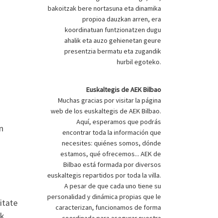
bakoitzak bere nortasuna eta dinamika
propioa dauzkan arren, era
koordinatuan funtzionatzen dugu
ahalik eta auzo gehienetan geure
presentzia bermatu eta zugandik
hurbil egoteko.
Euskaltegis de AEK Bilbao
Muchas gracias por visitar la página
web de los euskaltegis de AEK Bilbao.
Aquí, esperamos que podrás
n
encontrar toda la información que
necesites: quiénes somos, dónde
estamos, qué ofrecemos... AEK de
Bilbao está formada por diversos
euskaltegis repartidos por toda la villa.
A pesar de que cada uno tiene su
personalidad y dinámica propias que le
itate
caracterizan, funcionamos de forma
ak