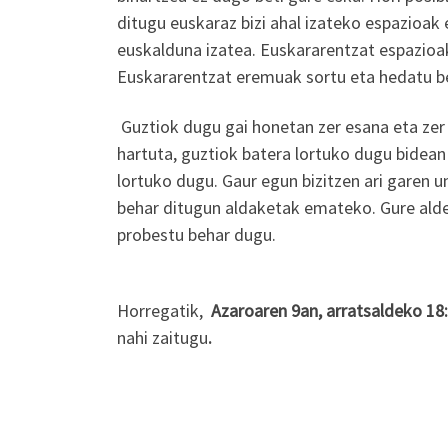
ditugu euskaraz bizi ahal izateko espazioak
euskalduna izatea. Euskararentzat espazioak
Euskararentzat eremuak sortu eta hedatu beh
Guztiok dugu gai honetan zer esana eta zer e
hartuta, guztiok batera lortuko dugu bidean
lortuko dugu. Gaur egun bizitzen ari garen 
behar ditugun aldaketak emateko. Gure alde
probestu behar dugu.
Horregatik,
Azaroaren 9an, arratsaldeko 18:
nahi zaitugu
.