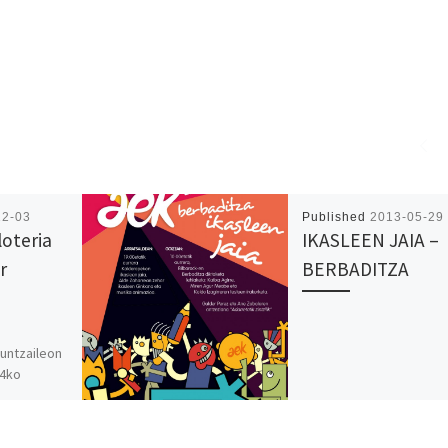
12-03
Published
2013-05-29
oteria
IKASLEEN JAIA –
r
BERBADITZA
a
guntzaileon
14ko
oteria
 zenbakiko
 4500tik