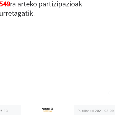
549
ra arteko partizipazioak
urretagatik.
06-13
Published
2021-03-09