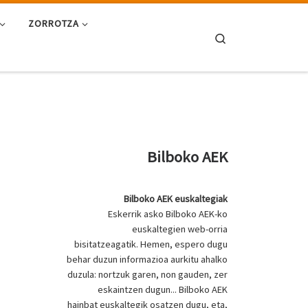
ZORROTZA
Search
Bilboko AEK
Bilboko AEK euskaltegiak
Eskerrik asko Bilboko AEK-ko
euskaltegien web-orria
bisitatzeagatik. Hemen, espero dugu
behar duzun informazioa aurkitu ahalko
duzula: nortzuk garen, non gauden, zer
eskaintzen dugun... Bilboko AEK
hainbat euskaltegik osatzen dugu, eta,