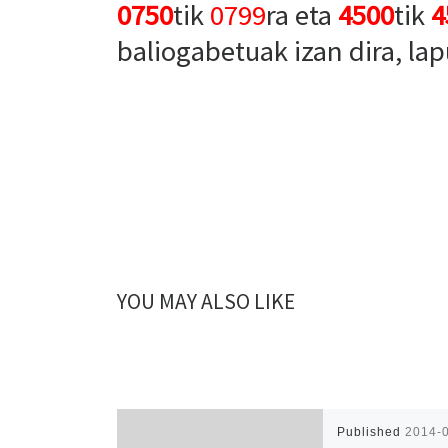
0750
tik
0799
ra eta
4500
tik
4
baliogabetuak izan dira, lap
YOU MAY ALSO LIKE
Published
2014-