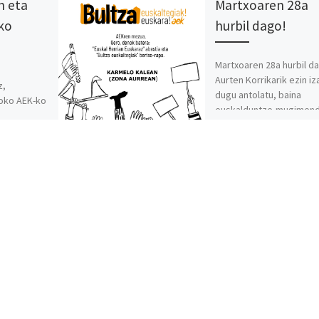
n eta
Martxoaren 28a
ko
hurbil dago!
Martxoaren 28a hurbil d
Aurten Korrikarik ezin i
z,
dugu antolatu, baina
boko AEK-ko
euskalduntze-mugimen
nen azken
plazaratzeko “Bultza
za ikusita,
Euskaltegiak! Bultza Eus
izango, ez.
ekimena jarri dugu mart
]
Euskal […]