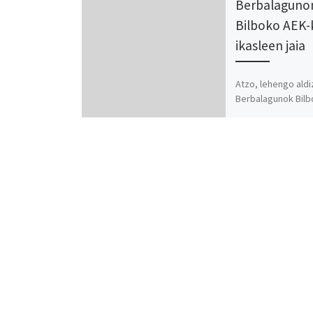
Berbalaguno
Bilboko AEK-
ikasleen jaia
Atzo, lehengo aldi
Berbalagunok Bil
ikasleekin batu gi
jaia egiteko. Emait
ez da azken urtea 
19:00etan hasi […