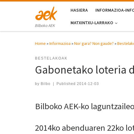
Skip to content
HASIERA
INFORMAZIOA-INF
MATXINTXU-LARRAKO
Bilboko AEK
Home
»
Informazioa
»
Nor gara? Non gaude?
»
Bestelak
BESTELAKOAK
Gabonetako loteria d
by
Bilbo
|
Published
2014-12-03
Bilboko AEK-ko laguntzaile
2014ko abenduaren 22ko lo