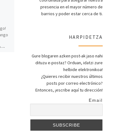
coordinada para asegurar nuestra
EUSKARA
presencia en el mayor número de
PRAKTIKATU
barrios y poder estar cerca de ti.
AUZOETAN
ago!
zango
HARPIDETZA
Zer da Darabilbo? Bilboko
Euskaltegi sareak
dua
(Mondragon Lingua, Bai&By,
Gure blogaren azken post-ak jaso nahi
Bilbo Zaharra euskaltegia,
kara!”
dituzu e-postaz? Orduan, idatzi zure
Bilboko AEK,Deustuko
xan
helbide elektronikoa!
Unibertsitatea-Euskal
¿Quieres recibir nuestros últimos
Irakaslegoa, Gabriel Aresti
euskaltegia, J. M. Zabala […]
posts por correo electrónico?
Entonces, ¡escribe aquí tu dirección!
Email