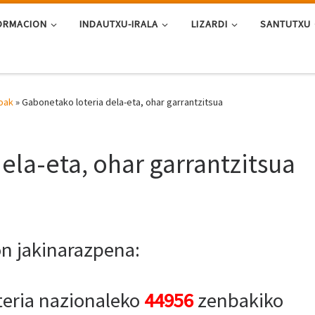
ORMACION
INDAUTXU-IRALA
LIZARDI
SANTUTXU
oak
»
Gabonetako loteria dela-eta, ohar garrantzitsua
ela-eta, ohar garrantzitsua
on jakinarazpena:
teria nazionaleko
44956
zenbakiko