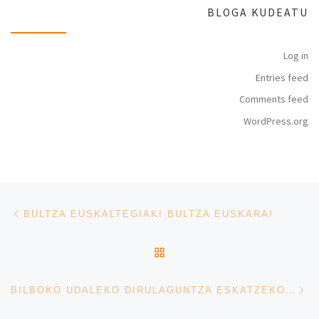
BLOGA KUDEATU
Log in
Entries feed
Comments feed
WordPress.org
Post navigation
Previous post
BULTZA EUSKALTEGIAK! BULTZA EUSKARA!
BACK TO POST LIST
Ne
BILBOKO UDALEKO DIRULAGUNTZA ESKATZEKO EPEA ZABALIK