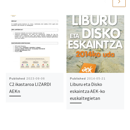
Published
2023-09-06
Published
2014-05-21
C2 ikastaroa LIZARDI
Liburu eta Disko
AEKn
eskaintza AEK-ko
euskaltegietan