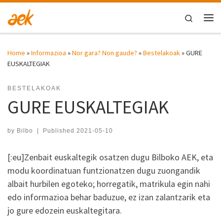
Skip to content
Search
Me
Home
»
Informazioa
»
Nor gara? Non gaude?
»
Bestelakoak
»
GURE
EUSKALTEGIAK
BESTELAKOAK
GURE EUSKALTEGIAK
by
Bilbo
|
Published
2021-05-10
[:eu]Zenbait euskaltegik osatzen dugu Bilboko AEK, eta
modu koordinatuan funtzionatzen dugu zuongandik
albait hurbilen egoteko; horregatik, matrikula egin nahi
edo informazioa behar baduzue, ez izan zalantzarik eta
jo gure edozein euskaltegitara.