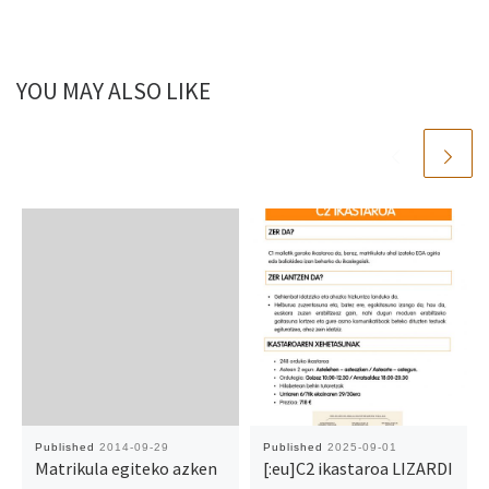
YOU MAY ALSO LIKE
Published
2014-09-29
Published
2025-09-01
Matrikula egiteko azken
[:eu]C2 ikastaroa LIZARDI