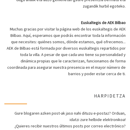
zugandik hurbil egoteko.
Euskaltegis de AEK Bilbao
Muchas gracias por visitar la página web de los euskaltegis de AEK
Bilbao. Aquí, esperamos que podrás encontrar toda la información
que necesites: quiénes somos, dónde estamos, qué ofrecemos...
AEK de Bilbao está formada por diversos euskaltegis repartidos por
toda la villa. A pesar de que cada uno tiene su personalidad y
dinámica propias que le caracterizan, funcionamos de forma
coordinada para asegurar nuestra presencia en el mayor número de
barrios y poder estar cerca de ti.
HARPIDETZA
Gure blogaren azken post-ak jaso nahi dituzu e-postaz? Orduan,
idatzi zure helbide elektronikoa!
¿Quieres recibir nuestros últimos posts por correo electrónico?