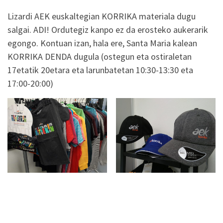
Lizardi AEK euskaltegian KORRIKA materiala dugu
salgai. ADI! Ordutegiz kanpo ez da erosteko aukerarik
egongo. Kontuan izan, hala ere, Santa Maria kalean
KORRIKA DENDA dugula (ostegun eta ostiraletan
17etatik 20etara eta larunbatetan 10:30-13:30 eta
17:00-20:00)