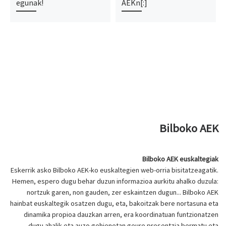
egunak!
AEKn[:]
Bilboko AEK
Bilboko AEK euskaltegiak
Eskerrik asko Bilboko AEK-ko euskaltegien web-orria bisitatzeagatik.
Hemen, espero dugu behar duzun informazioa aurkitu ahalko duzula:
nortzuk garen, non gauden, zer eskaintzen dugun... Bilboko AEK
hainbat euskaltegik osatzen dugu, eta, bakoitzak bere nortasuna eta
dinamika propioa dauzkan arren, era koordinatuan funtzionatzen
dugu ahalik eta auzo gehienetan geure presentzia bermatu eta