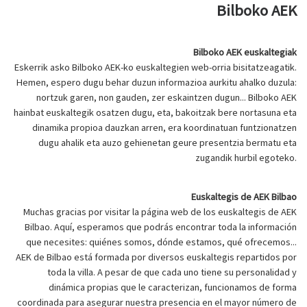
Bilboko AEK
Bilboko AEK euskaltegiak
Eskerrik asko Bilboko AEK-ko euskaltegien web-orria bisitatzeagatik.
Hemen, espero dugu behar duzun informazioa aurkitu ahalko duzula:
nortzuk garen, non gauden, zer eskaintzen dugun... Bilboko AEK
hainbat euskaltegik osatzen dugu, eta, bakoitzak bere nortasuna eta
dinamika propioa dauzkan arren, era koordinatuan funtzionatzen
dugu ahalik eta auzo gehienetan geure presentzia bermatu eta
zugandik hurbil egoteko.
Euskaltegis de AEK Bilbao
Muchas gracias por visitar la página web de los euskaltegis de AEK
Bilbao. Aquí, esperamos que podrás encontrar toda la información
que necesites: quiénes somos, dónde estamos, qué ofrecemos...
AEK de Bilbao está formada por diversos euskaltegis repartidos por
toda la villa. A pesar de que cada uno tiene su personalidad y
dinámica propias que le caracterizan, funcionamos de forma
coordinada para asegurar nuestra presencia en el mayor número de