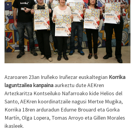
Azaroaren 23an Iruñeko Iruñezar euskaltegian
Korrika
laguntzailea kanpaina
aurkeztu dute AEKren
Artezkaritza Kontseiluko Nafarroako kide Helios del
Santo, AEKren koordinatzaile nagusi Mertxe Mugika,
Korrika 18ren arduradun Edurne Brouard eta Gorka
Martín, Olga Lopera, Tomas Arroyo eta Gillen Morales
ikasleek.