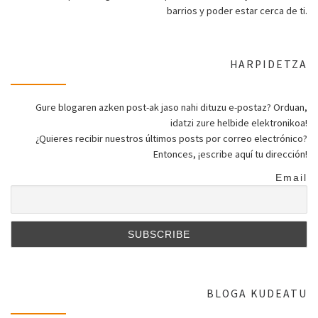
barrios y poder estar cerca de ti.
HARPIDETZA
Gure blogaren azken post-ak jaso nahi dituzu e-postaz? Orduan,
idatzi zure helbide elektronikoa!
¿Quieres recibir nuestros últimos posts por correo electrónico?
Entonces, ¡escribe aquí tu dirección!
Email
BLOGA KUDEATU