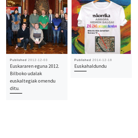
Published
2012-12-03
Published
2014-12-18
Euskararen eguna 2012.
Euskahaldundu
Bilboko udalak
euskaltegiak omendu
ditu.