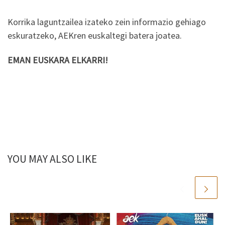
Korrika laguntzailea izateko zein informazio gehiago
eskuratzeko, AEKren euskaltegi batera joatea.
EMAN EUSKARA ELKARRI!
YOU MAY ALSO LIKE