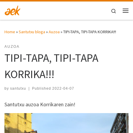
Skip to content
Search
Me
Home
»
Santutxu bloga
»
Auzoa
»
TIPI-TAPA, TIPI-TAPA KORRIKA!!!
AUZOA
TIPI-TAPA, TIPI-TAPA
KORRIKA!!!
by
santutxu
|
Published
2022-04-07
Santutxu auzoa Korrikaren zain!