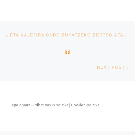
Post navigation
Previous post
ETA KALEJIRA ONDO BUKATZEKO BERTSO AFARIA!!!
BACK TO POST LIST
Ne
NEXT POST
Lege oharra - Pribatutasun politika
|
Cookien-politika