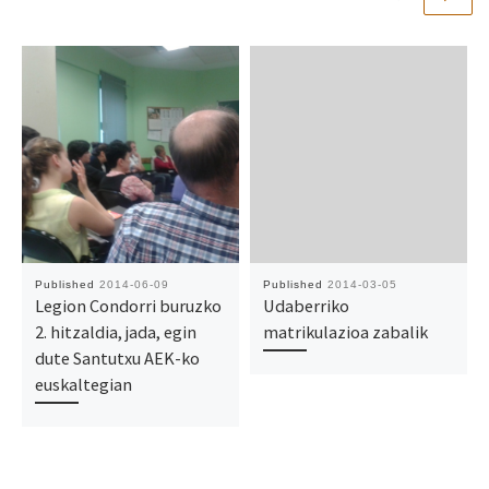
Published
2014-06-09
Published
2014-03-05
Legion Condorri buruzko
Udaberriko
2. hitzaldia, jada, egin
matrikulazioa zabalik
dute Santutxu AEK-ko
euskaltegian