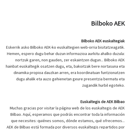
Bilboko AEK
Bilboko AEK euskaltegiak
Eskerrik asko Bilboko AEK-ko euskaltegien web-orria bisitatzeagatik.
Hemen, espero dugu behar duzun informazioa aurkitu ahalko duzula:
nortzuk garen, non gauden, zer eskaintzen dugun... Bilboko AEK
hainbat euskaltegik osatzen dugu, eta, bakoitzak bere nortasuna eta
dinamika propioa dauzkan arren, era koordinatuan funtzionatzen
dugu ahalik eta auzo gehienetan geure presentzia bermatu eta
zugandik hurbil egoteko.
Euskaltegis de AEK Bilbao
Muchas gracias por visitar la página web de los euskaltegis de AEK
Bilbao. Aquí, esperamos que podrás encontrar toda la información
que necesites: quiénes somos, dónde estamos, qué ofrecemos...
AEK de Bilbao está formada por diversos euskaltegis repartidos por