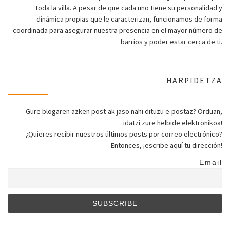
toda la villa. A pesar de que cada uno tiene su personalidad y
dinámica propias que le caracterizan, funcionamos de forma
coordinada para asegurar nuestra presencia en el mayor número de
barrios y poder estar cerca de ti.
HARPIDETZA
Gure blogaren azken post-ak jaso nahi dituzu e-postaz? Orduan,
idatzi zure helbide elektronikoa!
¿Quieres recibir nuestros últimos posts por correo electrónico?
Entonces, ¡escribe aquí tu dirección!
Email