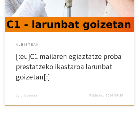
ordutegian, 09:00etatik 13:00etara. Zure oztopoa denbora
bada… animatu![:]
ALBISTEAK
[:eu]C1 mailaren egiaztatze proba
prestatzeko ikastaroa larunbat
goizetan[:]
by
uribekosta
Published
2016-09-29