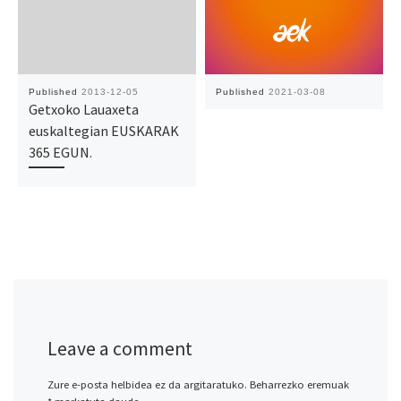
Published
2013-12-05
Published
2021-03-08
Getxoko Lauaxeta
euskaltegian EUSKARAK
365 EGUN.
Leave a comment
Zure e-posta helbidea ez da argitaratuko.
Beharrezko eremuak