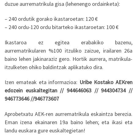
duzue aurrematrikula gisa (lehenengo ordainketa):
– 240 ordutik gorako ikastaroetan: 120 €
– 240 ordu-120 ordu bitarteko ikastaroetan: 100 €
Ikastaroa ez egitea erabakiko bazenu,
aurrematrikularen %100 itzuliko zaizue, irailaren 26a
baino lehen jakinaraziz gero. Hortik aurrera, matrikula-
itzulketen ohiko baldintzak aplikatuko dira.
Izen emateak eta informazioa:
Uribe Kostako AEKren
edozein euskaltegitan // 944646063 // 944304734 //
946773646 //946773607
Aprobetxatu AEK-ren aurrematrikula eskaintza berezia.
Eman izena ekainaren 19a baino lehen; eta ikasi eta
landu euskara gure euskaltegietan!