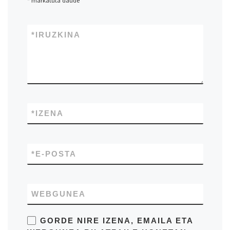
*
markatuta daude
*
IRUZKINA
*
IZENA
*
E-POSTA
WEBGUNEA
GORDE NIRE IZENA, EMAILA ETA