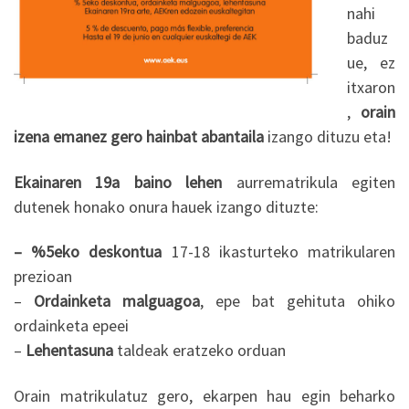
nahi
baduz
ue, ez
itxaron
,
orain
izena emanez gero hainbat abantaila
izango dituzu eta!
Ekainaren 19a baino lehen
aurrematrikula egiten
dutenek honako onura hauek izango dituzte:
– %5eko deskontua
17-18 ikasturteko matrikularen
prezioan
–
Ordainketa malguagoa
, epe bat gehituta ohiko
ordainketa epeei
–
Lehentasuna
taldeak eratzeko orduan
Orain matrikulatuz gero, ekarpen hau egin beharko