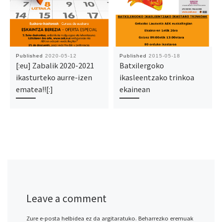
Published
2020-05-12
Published
2015-05-18
[:eu] Zabalik 2020-2021
Batxilergoko
ikasturteko aurre-izen
ikasleentzako trinkoa
ematea!![:]
ekainean
Leave a comment
Zure e-posta helbidea ez da argitaratuko.
Beharrezko eremuak