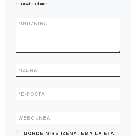
*
markatuta daude
*
IRUZKINA
*
IZENA
*
E-POSTA
WEBGUNEA
GORDE NIRE IZENA, EMAILA ETA