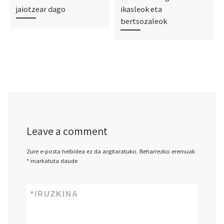
jaiotzear dago
ikasleok eta
bertsozaleok
Leave a comment
Zure e-posta helbidea ez da argitaratuko.
Beharrezko eremuak
*
markatuta daude
*
IRUZKINA