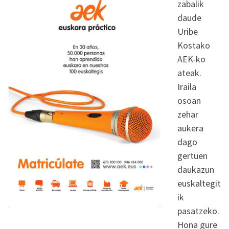
zabalik
daude
Uribe
Kostako
AEK-ko
ateak.
Iraila
osoan
zehar
aukera
dago
gertuen
daukazun
euskaltegit
ik
pasatzeko.
Hona gure