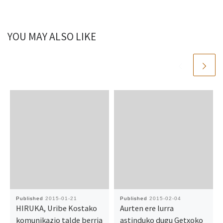
YOU MAY ALSO LIKE
Published
2015-01-21
Published
2015-02-04
HIRUKA, Uribe Kostako
Aurten ere lurra
komunikazio talde berria
astinduko dugu Getxoko