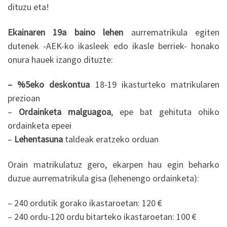
dituzu eta!
Ekainaren 19a baino lehen
aurrematrikula egiten
dutenek -AEK-ko ikasleek edo ikasle berriek- honako
onura hauek izango dituzte:
– %5eko deskontua
18-19 ikasturteko matrikularen
prezioan
–
Ordainketa malguagoa
, epe bat gehituta ohiko
ordainketa epeei
–
Lehentasuna
taldeak eratzeko orduan
Orain matrikulatuz gero, ekarpen hau egin beharko
duzue aurrematrikula gisa (lehenengo ordainketa):
– 240 ordutik gorako ikastaroetan: 120 €
– 240 ordu-120 ordu bitarteko ikastaroetan: 100 €