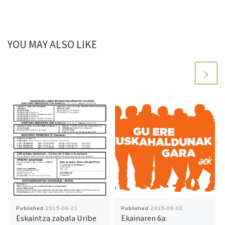
YOU MAY ALSO LIKE
Published
2015-09-21
Published
2015-06-02
Eskaintza zabala Uribe
Ekainaren 6a: