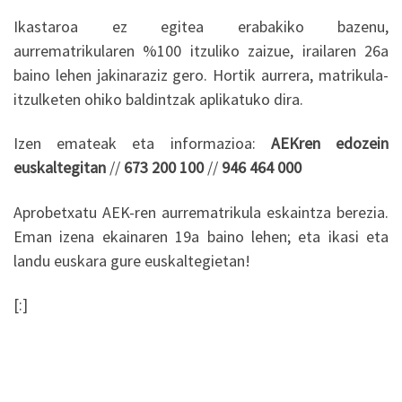
Ikastaroa ez egitea erabakiko bazenu,
aurrematrikularen %100 itzuliko zaizue, irailaren 26a
baino lehen jakinaraziz gero. Hortik aurrera, matrikula-
itzulketen ohiko baldintzak aplikatuko dira.
Izen emateak eta informazioa:
AEKren edozein
euskaltegitan
//
673 200 100
//
946 464 000
Aprobetxatu AEK-ren aurrematrikula eskaintza berezia.
Eman izena ekainaren 19a baino lehen; eta ikasi eta
landu euskara gure euskaltegietan!
[:]