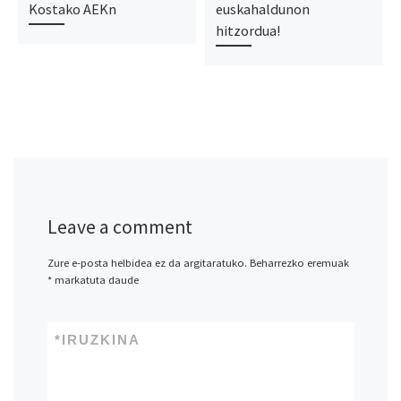
Kostako AEKn
euskahaldunon
hitzordua!
Leave a comment
Zure e-posta helbidea ez da argitaratuko.
Beharrezko eremuak
*
markatuta daude
*
IRUZKINA