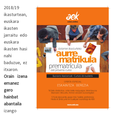
2018/19
ikasturtean,
euskara
ikasten
jarraitu edo
euskara
ikasten hasi
nahi
baduzue, ez
itxaron.
Orain izena
emanez
gero
hainbat
abantaila
izango