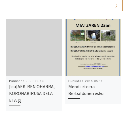
Published
2020-03-13
Published
2015-05-11
[:eu]AEK-REN OHARRA,
Mendi irteera
KORONABIRUSA DELA
Berbaldunen esku
ETA.[:]