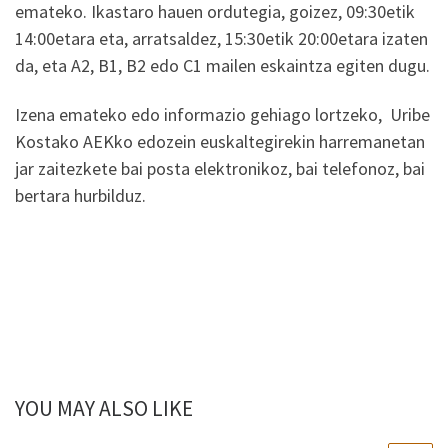
emateko. Ikastaro hauen ordutegia, goizez, 09:30etik
14:00etara eta, arratsaldez, 15:30etik 20:00etara izaten
da, eta A2, B1, B2 edo C1 mailen eskaintza egiten dugu.
Izena emateko edo informazio gehiago lortzeko, Uribe
Kostako AEKko edozein euskaltegirekin harremanetan
jar zaitezkete bai posta elektronikoz, bai telefonoz, bai
bertara hurbilduz.
YOU MAY ALSO LIKE