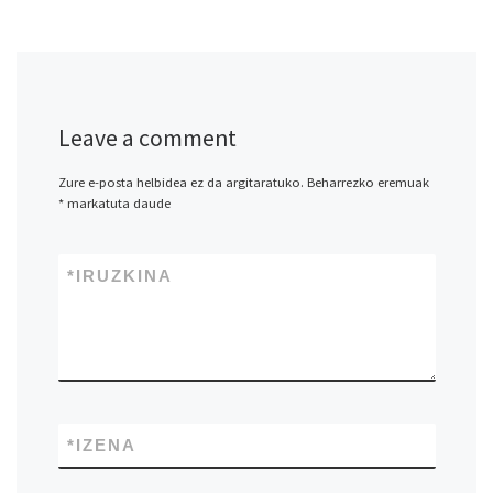
Leave a comment
Zure e-posta helbidea ez da argitaratuko.
Beharrezko eremuak
*
markatuta daude
*
IRUZKINA
*
IZENA