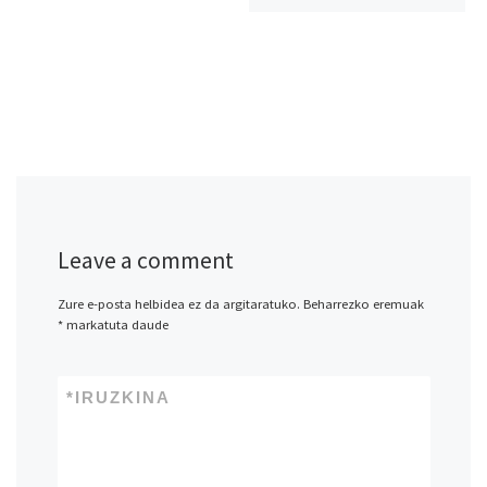
Leave a comment
Zure e-posta helbidea ez da argitaratuko.
Beharrezko eremuak
*
markatuta daude
*
IRUZKINA