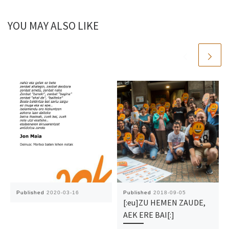
YOU MAY ALSO LIKE
Published
2020-03-16
Published
2018-09-05
[:eu]ZU HEMEN ZAUDE,
AEK ERE BAI[:]