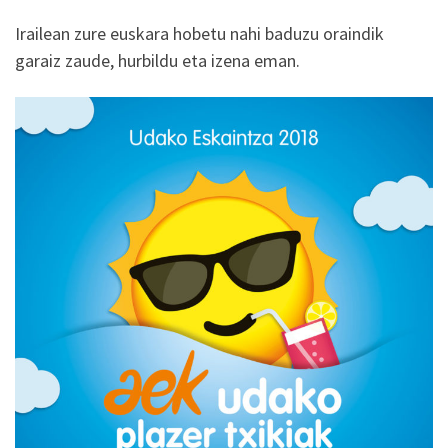
Irailean zure euskara hobetu nahi baduzu oraindik
garaiz zaude, hurbildu eta izena eman.