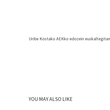
Uribe Kostako AEKko edozein euskaltegitan
YOU MAY ALSO LIKE