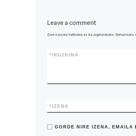
Leave a comment
Zure e-posta helbidea ez da argitaratuko.
Beharrezko
*
IRUZKINA
*
IZENA
GORDE NIRE IZENA, EMAIL