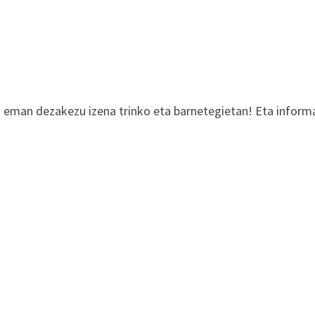
 eman dezakezu izena trinko eta barnetegietan! Eta infor