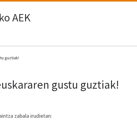
ako AEK
u guztiak!
uskararen gustu guztiak!
ntza zabala irudietan: