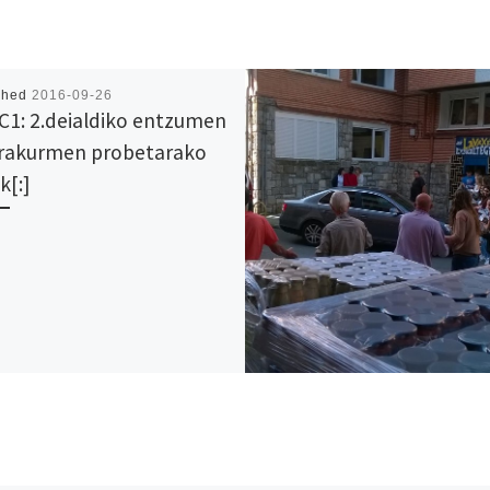
shed
2016-09-26
]C1: 2.deialdiko entzumen
irakurmen probetarako
k[:]