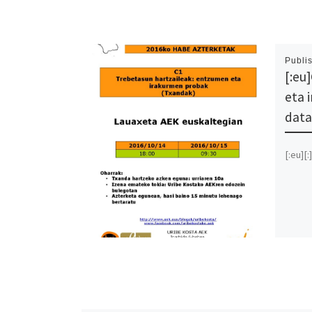
Publi
[:eu
eta 
data
[:eu][:]