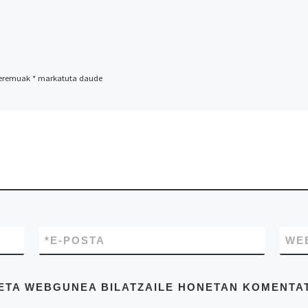
 eremuak
*
markatuta daude
*
E-POSTA
WE
A ETA WEBGUNEA BILATZAILE HONETAN KOMENT