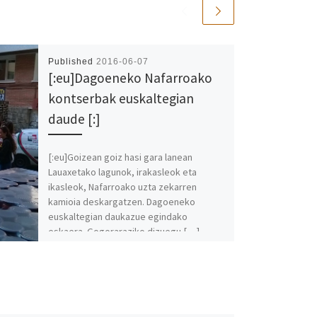
Published
2016-06-07
[:eu]Dagoeneko Nafarroako
kontserbak euskaltegian
daude [:]
[:eu]Goizean goiz hasi gara lanean
Lauaxetako lagunok, irakasleok eta
ikasleok, Nafarroako uzta zekarren
kamioia deskargatzen. Dagoeneko
euskaltegian daukazue egindako
eskaera. Gogoraraziko dizuegu […]