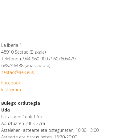
La Iberia 1
48910 Sestao (Bizkaia)
Telefonoa: 944 960 900 // 607605479
688746488 (whastapp-a)
sestao@aek.eus
Facebook
Instagram
Bulego ordutegia
Uda
Uztailaren 1etik 17ra
Abuztuaren 24tik 27ra
Astelehen, astearte eta ostegunetan, 10:00-13:00
Astearte eta ostegunetan, 18:30-20:00