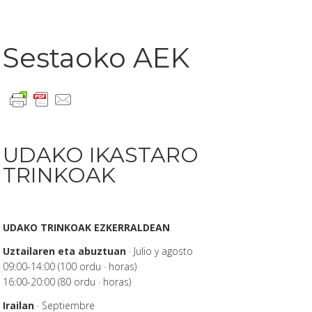
Sestaoko AEK
UDAKO IKASTARO
TRINKOAK
UDAKO TRINKOAK EZKERRALDEAN
Uztailaren eta abuztuan
· Julio y agosto
09:00-14:00 (100 ordu · horas)
16:00-20:00 (80 ordu · horas)
Irailan
· Septiembre