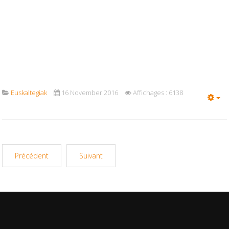
Euskaltegiak
16 November 2016
Affichages : 6138
Em
Précédent
Suivant