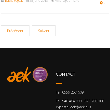
Euskaltegiak
25 June 2013
Affichages : 12491
Em
Précédent
Suivant
CONTACT
Tel: 0559 257 609
Tel: 946 464 000 · 673 200 100
e-posta: aek@aek.eus