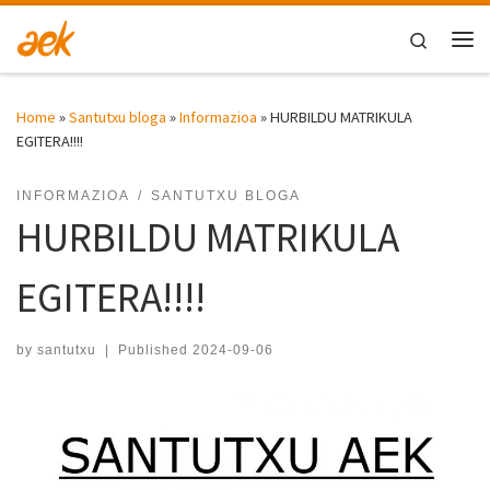
Skip to content
Search
Me
Home
»
Santutxu bloga
»
Informazioa
»
HURBILDU MATRIKULA
EGITERA!!!!
INFORMAZIOA
SANTUTXU BLOGA
HURBILDU MATRIKULA
EGITERA!!!!
by
santutxu
|
Published
2024-09-06