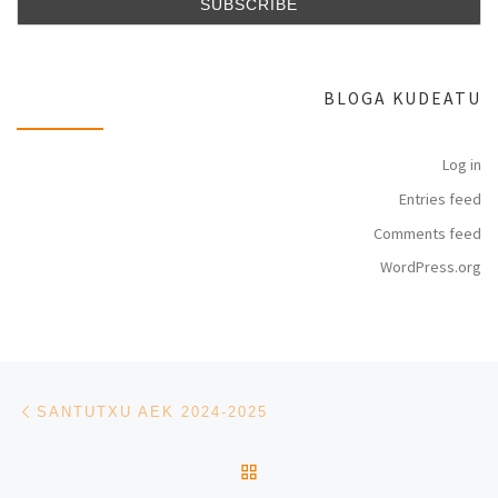
BLOGA KUDEATU
Log in
Entries feed
Comments feed
WordPress.org
Post navigation
Previous post
SANTUTXU AEK 2024-2025
BACK TO POST LIST