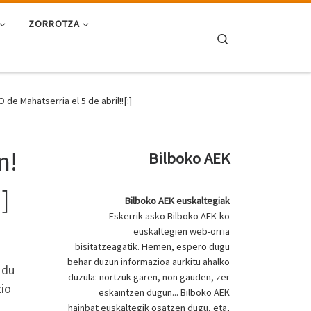
ZORROTZA
Search
 Mahatserria el 5 de abril!![:]
n!
Bilboko AEK
]
Bilboko AEK euskaltegiak
Eskerrik asko Bilboko AEK-ko
euskaltegien web-orria
bisitatzeagatik. Hemen, espero dugu
behar duzun informazioa aurkitu ahalko
 du
duzula: nortzuk garen, non gauden, zer
zio
eskaintzen dugun... Bilboko AEK
hainbat euskaltegik osatzen dugu, eta,