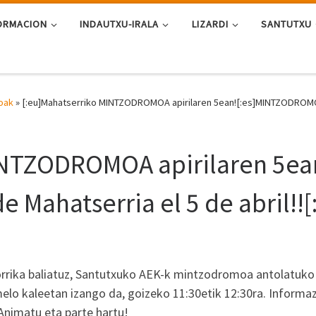
ORMACION
INDAUTXU-IRALA
LIZARDI
SANTUTXU
oak
»
[:eu]Mahatserriko MINTZODROMOA apirilaren 5ean![:es]MINTZODROMO de
INTZODROMOA apirilaren 5ea
Mahatserria el 5 de abril!![:
orrika baliatuz, Santutxuko AEK-k mintzodromoa antolatuko
melo kaleetan izango da, goizeko 11:30etik 12:30ra. Informa
Animatu eta parte hartu!