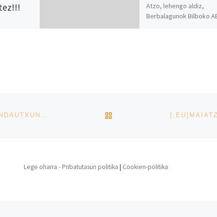
Atzo, lehengo aldiz,
tez!!!
Berbalagunok Bilboko A
ikasleekin batu ginen a
jaia egiteko. Emaitza iku
ez da azken urtea izango
19:00etan hasi […]
BACK TO POST LIST
[:EU]MARTXOAREN 29AN BERTSO-KANTA POTEOA INDAUTXUN ZEHAR!![:ES]EL 29 DE MARZO BERTSO-KANTA POTEO POR LAS CALLES DE INDAUTXU!![:]
Lege oharra - Pribatutasun politika
|
Cookien-politika