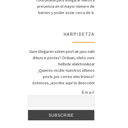
coordinada para asegurar nuestra
presencia en el mayor número de
barrios y poder estar cerca de ti.
HARPIDETZA
Gure blogaren azken post-ak jaso nahi
dituzu e-postaz? Orduan, idatzi zure
helbide elektronikoa!
¿Quieres recibir nuestros últimos
posts por correo electrónico?
Entonces, ¡escribe aquí tu dirección!
Email