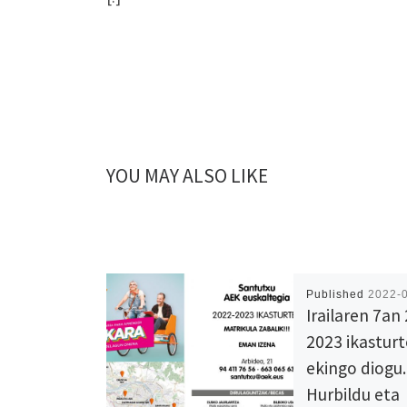
YOU MAY ALSO LIKE
Published
2022-
Irailaren 7an
2023 ikasturt
ekingo diogu.
Hurbildu eta