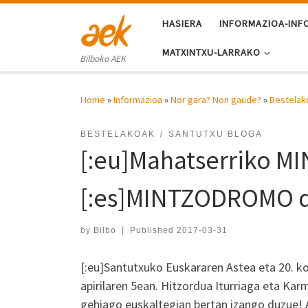
Skip to content
HASIERA
INFORMAZIOA-INF
MATXINTXU-LARRAKO
Bilboko AEK
Home
»
Informazioa
»
Nor gara? Non gaude?
»
Bestelak
BESTELAKOAK
SANTUTXU BLOGA
[:eu]Mahatserriko M
[:es]MINTZODROMO de 
by
Bilbo
|
Published
2017-03-31
[:eu]Santutxuko Euskararen Astea eta 20. k
apirilaren 5ean. Hitzordua Iturriaga eta Kar
gehiago euskaltegian bertan izango duzue! 