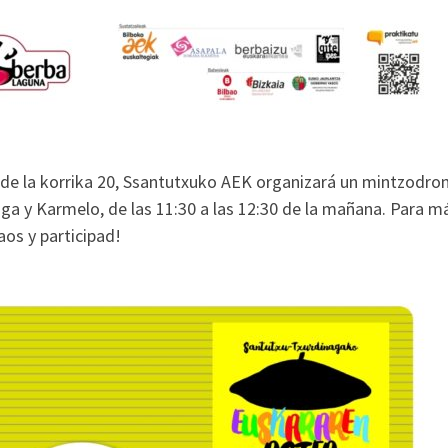
 de la korrika 20, Ssantutxuko AEK organizará un mintzodro
rriaga y Karmelo, de las 11:30 a las 12:30 de la mañana. Para m
aos y participad!