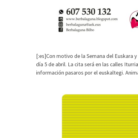
[:es]Con motivo de la Semana del Euskara y
día 5 de abril. La cita será en las calles Itu
información pasaros por el euskaltegi. Anim