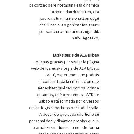
bakoitzak bere nortasuna eta dinamika
propioa dauzkan arren, era
koordinatuan funtzionatzen dugu
ahalik eta auzo gehienetan geure
presentzia bermatu eta zugandik
hurbil egoteko.
Euskaltegis de AEK Bilbao
Muchas gracias por visitar la página
web de los euskaltegis de AEK Bilbao.
Aquí, esperamos que podrás
encontrar toda la información que
necesites: quiénes somos, dónde
estamos, qué ofrecemos... AEK de
Bilbao está formada por diversos
euskaltegis repartidos por toda la villa.
A pesar de que cada uno tiene su
personalidad y dinámica propias que le
caracterizan, funcionamos de forma