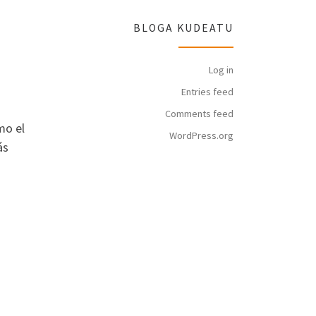
BLOGA KUDEATU
Log in
Entries feed
Comments feed
mo el
WordPress.org
ás