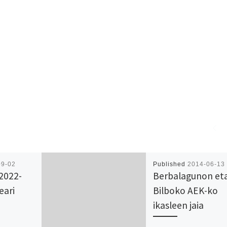
09-02
Published
2014-06-13
 2022-
Berbalagunon et
eari
Bilboko AEK-ko
ikasleen jaia