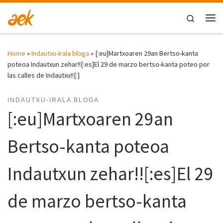
Skip to content
Search
Me
Home
»
Indautxu-Irala bloga
»
[:eu]Martxoaren 29an Bertso-kanta
poteoa Indautxun zehar!![:es]El 29 de marzo bertso-kanta poteo por
las calles de Indautxu!![:]
INDAUTXU-IRALA BLOGA
[:eu]Martxoaren 29an
Bertso-kanta poteoa
Indautxun zehar!![:es]El 29
de marzo bertso-kanta