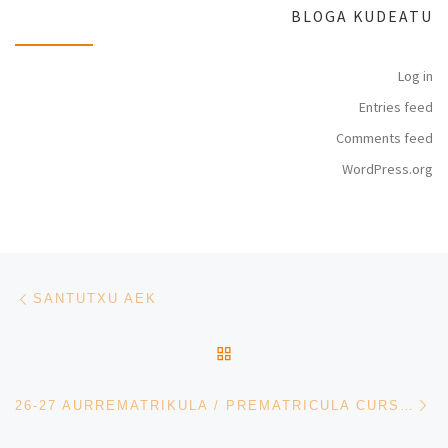
BLOGA KUDEATU
Log in
Entries feed
Comments feed
WordPress.org
Post navigation
Previous post
SANTUTXU AEK
BACK TO POST LIST
Ne
26-27 AURREMATRIKULA / PREMATRICULA CURSO 26-27