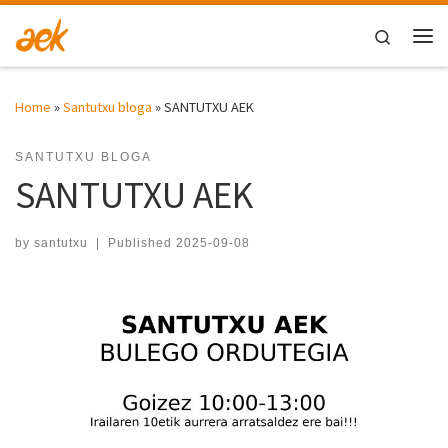
Skip to content
Search
Me
Home
»
Santutxu bloga
»
SANTUTXU AEK
SANTUTXU BLOGA
SANTUTXU AEK
by
santutxu
|
Published
2025-09-08