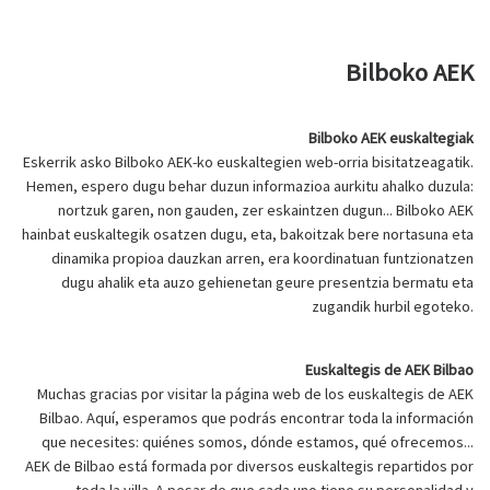
Bilboko AEK
Bilboko AEK euskaltegiak
Eskerrik asko Bilboko AEK-ko euskaltegien web-orria bisitatzeagatik.
Hemen, espero dugu behar duzun informazioa aurkitu ahalko duzula:
nortzuk garen, non gauden, zer eskaintzen dugun... Bilboko AEK
hainbat euskaltegik osatzen dugu, eta, bakoitzak bere nortasuna eta
dinamika propioa dauzkan arren, era koordinatuan funtzionatzen
dugu ahalik eta auzo gehienetan geure presentzia bermatu eta
zugandik hurbil egoteko.
Euskaltegis de AEK Bilbao
Muchas gracias por visitar la página web de los euskaltegis de AEK
Bilbao. Aquí, esperamos que podrás encontrar toda la información
que necesites: quiénes somos, dónde estamos, qué ofrecemos...
AEK de Bilbao está formada por diversos euskaltegis repartidos por
toda la villa. A pesar de que cada uno tiene su personalidad y