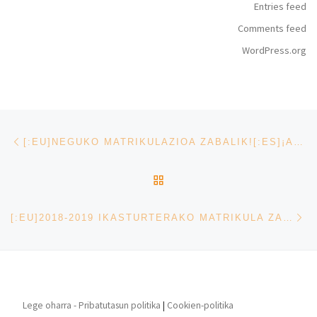
Entries feed
Comments feed
WordPress.org
Post navigation
Previous post
[:EU]NEGUKO MATRIKULAZIOA ZABALIK![:ES]¡ABIERTA LA MATRICULACIÓN DE INVIERNO![:]
BACK TO POST LIST
Ne
[:EU]2018-2019 IKASTURTERAKO MATRIKULA ZABALIK[:ES]ABIERTA LA MATRÍCULA PARA EL CURSO 2018-2019[:]
Lege oharra - Pribatutasun politika
|
Cookien-politika