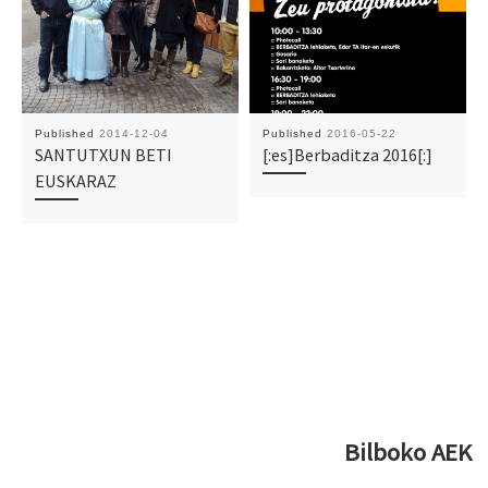
Published
2014-12-04
Published
2016-05-22
SANTUTXUN BETI
[:es]Berbaditza 2016[:]
EUSKARAZ
Bilboko AEK