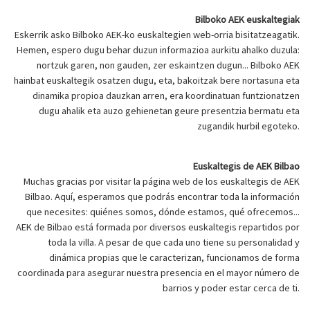
Bilboko AEK euskaltegiak
Eskerrik asko Bilboko AEK-ko euskaltegien web-orria bisitatzeagatik.
Hemen, espero dugu behar duzun informazioa aurkitu ahalko duzula:
nortzuk garen, non gauden, zer eskaintzen dugun... Bilboko AEK
hainbat euskaltegik osatzen dugu, eta, bakoitzak bere nortasuna eta
dinamika propioa dauzkan arren, era koordinatuan funtzionatzen
dugu ahalik eta auzo gehienetan geure presentzia bermatu eta
zugandik hurbil egoteko.
Euskaltegis de AEK Bilbao
Muchas gracias por visitar la página web de los euskaltegis de AEK
Bilbao. Aquí, esperamos que podrás encontrar toda la información
que necesites: quiénes somos, dónde estamos, qué ofrecemos...
AEK de Bilbao está formada por diversos euskaltegis repartidos por
toda la villa. A pesar de que cada uno tiene su personalidad y
dinámica propias que le caracterizan, funcionamos de forma
coordinada para asegurar nuestra presencia en el mayor número de
barrios y poder estar cerca de ti.