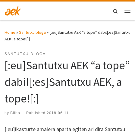
Skip to content
Search
Me
Home
»
Santutxu bloga
»
[:eu]Santutxu AEK “a tope” dabil[:es]Santutxu
AEK, a tope![:]
SANTUTXU BLOGA
[:eu]Santutxu AEK “a tope”
dabil[:es]Santutxu AEK, a
tope![:]
by
Bilbo
|
Published
2018-06-11
[:eu]Ikasturte amaiera aparta egiten ari dira Santutxu