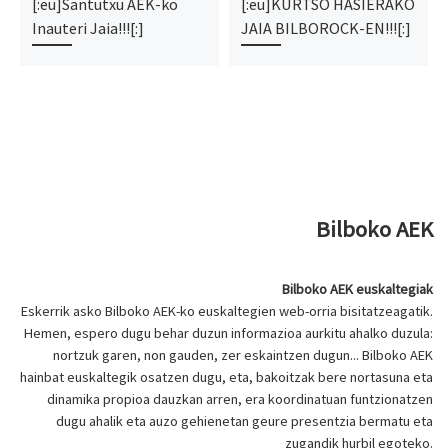
[:eu]Santutxu AEK-ko
[:eu]KURTSO HASIERAKO
Inauteri Jaia!!![:]
JAIA BILBOROCK-EN!!![:]
Bilboko AEK
Bilboko AEK euskaltegiak
Eskerrik asko Bilboko AEK-ko euskaltegien web-orria bisitatzeagatik.
Hemen, espero dugu behar duzun informazioa aurkitu ahalko duzula:
nortzuk garen, non gauden, zer eskaintzen dugun... Bilboko AEK
hainbat euskaltegik osatzen dugu, eta, bakoitzak bere nortasuna eta
dinamika propioa dauzkan arren, era koordinatuan funtzionatzen
dugu ahalik eta auzo gehienetan geure presentzia bermatu eta
zugandik hurbil egoteko.