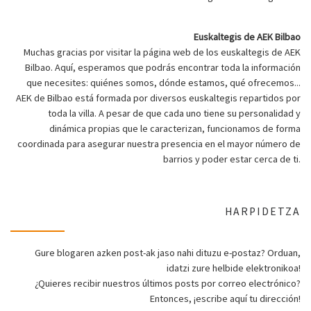
Euskaltegis de AEK Bilbao
Muchas gracias por visitar la página web de los euskaltegis de AEK
Bilbao. Aquí, esperamos que podrás encontrar toda la información
que necesites: quiénes somos, dónde estamos, qué ofrecemos...
AEK de Bilbao está formada por diversos euskaltegis repartidos por
toda la villa. A pesar de que cada uno tiene su personalidad y
dinámica propias que le caracterizan, funcionamos de forma
coordinada para asegurar nuestra presencia en el mayor número de
barrios y poder estar cerca de ti.
HARPIDETZA
Gure blogaren azken post-ak jaso nahi dituzu e-postaz? Orduan,
idatzi zure helbide elektronikoa!
¿Quieres recibir nuestros últimos posts por correo electrónico?
Entonces, ¡escribe aquí tu dirección!