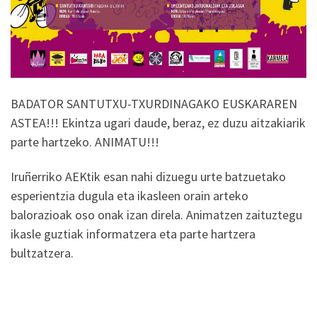
BADATOR SANTUTXU-TXURDINAGAKO EUSKARAREN
ASTEA!!! Ekintza ugari daude, beraz, ez duzu aitzakiarik
parte hartzeko. ANIMATU!!!
Iruñerriko AEKtik esan nahi dizuegu urte batzuetako
esperientzia dugula eta ikasleen orain arteko
balorazioak oso onak izan direla. Animatzen zaituztegu
ikasle guztiak informatzera eta parte hartzera
bultzatzera.