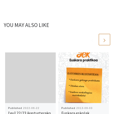
YOU MAY ALSO LIKE
Published
2022-06-22
Published
2013-09-03
[:eu] 22/23 ikasturterako
Euskara eskolak