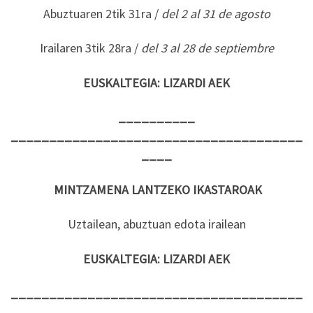
Abuztuaren 2tik 31ra /
del
2
al
31
de
agos
to
Irailaren 3tik 28ra /
del
3
al
28
de
septiembre
EUSKALTEGIA:
LIZARDI
AEK
__________
______________________________________
____
MINTZAMENA
LANTZEKO
IKASTAROAK
Uztailean, abuztuan edota irailean
EUSKALTEGIA:
LIZARDI
AEK
______________________________________
______________