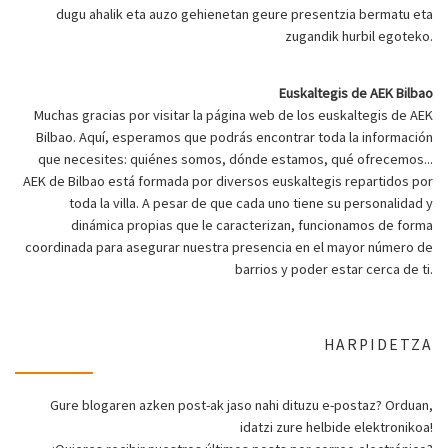
dugu ahalik eta auzo gehienetan geure presentzia bermatu eta
zugandik hurbil egoteko.
Euskaltegis de AEK Bilbao
Muchas gracias por visitar la página web de los euskaltegis de AEK
Bilbao. Aquí, esperamos que podrás encontrar toda la información
que necesites: quiénes somos, dónde estamos, qué ofrecemos...
AEK de Bilbao está formada por diversos euskaltegis repartidos por
toda la villa. A pesar de que cada uno tiene su personalidad y
dinámica propias que le caracterizan, funcionamos de forma
coordinada para asegurar nuestra presencia en el mayor número de
barrios y poder estar cerca de ti.
HARPIDETZA
Gure blogaren azken post-ak jaso nahi dituzu e-postaz? Orduan,
idatzi zure helbide elektronikoa!