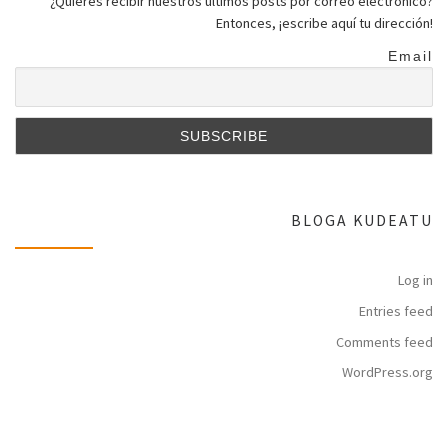
¿Quieres recibir nuestros últimos posts por correo electrónico?
Entonces, ¡escribe aquí tu dirección!
Email
BLOGA KUDEATU
Log in
Entries feed
Comments feed
WordPress.org