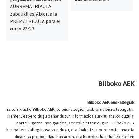
AURREMATRIKULA
zabalik![:es]Abierta la
PREMATRICULA para el
curso 22/23
Bilboko AEK
Bilboko AEK euskaltegiak
Eskerrik asko Bilboko AEK-ko euskaltegien web-orria bisitatzeagatik.
Hemen, espero dugu behar duzun informazioa aurkitu ahalko duzula:
nortzuk garen, non gauden, zer eskaintzen dugun... Bilboko AEK
hainbat euskaltegik osatzen dugu, eta, bakoitzak bere nortasuna eta
dinamika propioa dauzkan arren, era koordinatuan funtzionatzen