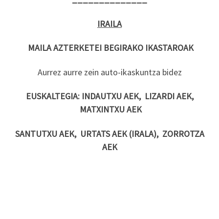
IRAILA
MAILA
AZTERKET
EI
BEGIRAKO
IKASTAROAK
Aurrez aurre zein auto-ikaskuntza bidez
EUSKALTEGIA:
INDAUTXU AEK, LIZARDI AEK,
MATXINTXU AEK
SANTUTXU AEK, URTATS AEK (IRALA), ZORROTZA
AEK