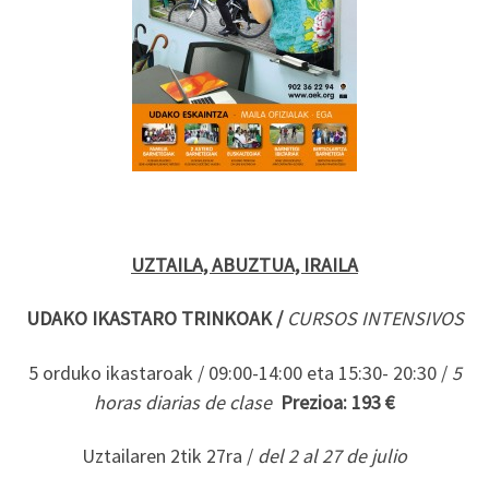
UZTAILA, ABUZTUA, IRAILA
UDAKO
IKASTARO
TRINKOAK
/
CURSOS
INTENSIVOS
5 orduko ikastaroak / 09:00-14:00 eta 15:30- 20:30 /
5
horas
diarias
de
clase
Prezioa:
193
€
Uztailaren 2tik 27ra /
del
2
al
27 de
julio