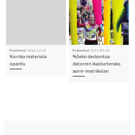
Published
2014-12-11
Published
2015-05-29
Korrika materiala
%5eko deskontua
oparitu
datorren ikasturterako
aurre-matrikulan