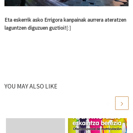
Eta eskerrik asko Errigora kanpainak aurrera ateratzen
laguntzen diguzuen guztioi!
[:]
YOU MAY ALSO LIKE