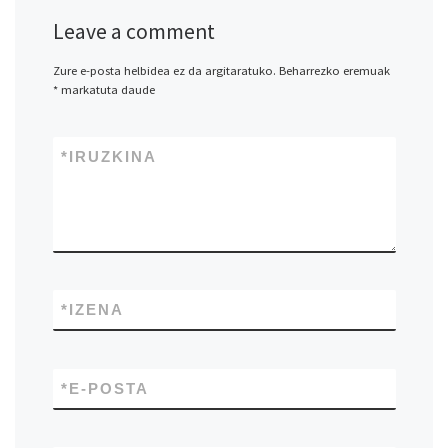
Leave a comment
Zure e-posta helbidea ez da argitaratuko.
Beharrezko eremuak
*
markatuta daude
*
IRUZKINA
*
IZENA
*
E-POSTA