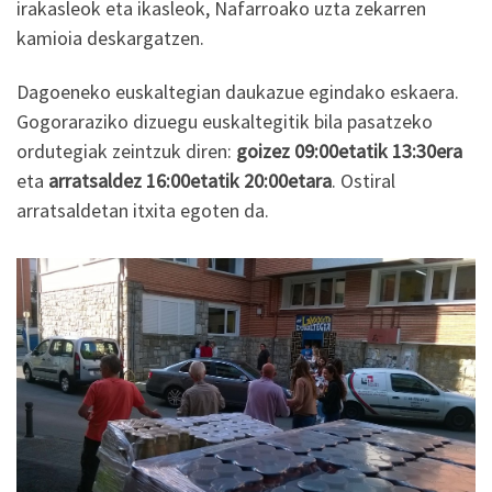
irakasleok eta ikasleok, Nafarroako uzta zekarren
kamioia deskargatzen.
Dagoeneko euskaltegian daukazue egindako eskaera.
Gogoraraziko dizuegu euskaltegitik bila pasatzeko
ordutegiak zeintzuk diren:
goizez 09:00etatik 13:30era
eta
arratsaldez 16:00etatik 20:00etara
. Ostiral
arratsaldetan itxita egoten da.