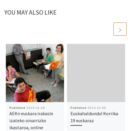
YOU MAY ALSO LIKE
Published
2015-11-16
Published
2014-11-06
AEKn euskara irakasle
Euskahaldundu! Korrika
izateko oinarrizko
19 euskaraz
ikastaroa, online