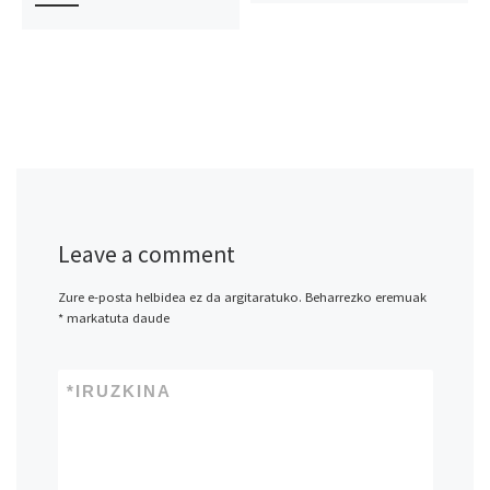
Leave a comment
Zure e-posta helbidea ez da argitaratuko.
Beharrezko eremuak
*
markatuta daude
*
IRUZKINA