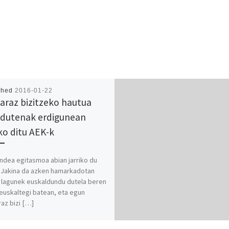
shed
2016-01-22
araz bizitzeko hautua
 dutenak erdigunean
iko ditu AEK-k
ndea egitasmoa abian jarriko du
 Jakina da azken hamarkadotan
 lagunek euskaldundu dutela beren
euskaltegi batean, eta egun
az bizi […]