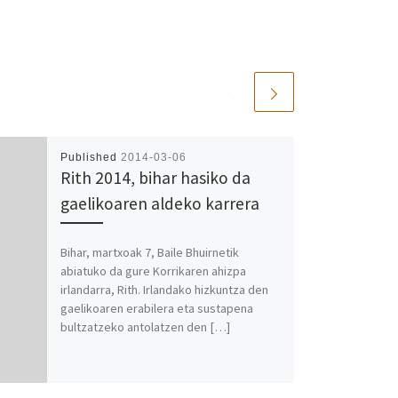
Published
2014-03-06
Rith 2014, bihar hasiko da
gaelikoaren aldeko karrera
Bihar, martxoak 7, Baile Bhuirnetik
abiatuko da gure Korrikaren ahizpa
irlandarra, Rith. Irlandako hizkuntza den
gaelikoaren erabilera eta sustapena
bultzatzeko antolatzen den […]