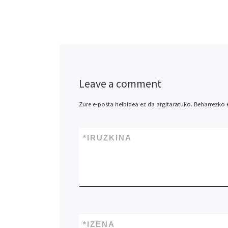
Leave a comment
Zure e-posta helbidea ez da argitaratuko.
Beharrezko
*
IRUZKINA
*
IZENA