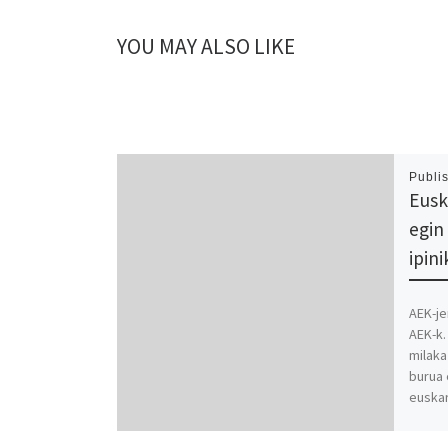
YOU MAY ALSO LIKE
Publi
Eusk
egin
ipin
AEK-je
AEK-k.
milaka
burua 
euskar