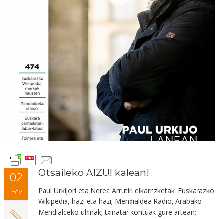
Otsaileko AIZU! kalean!
02
Paul Urkijori
eta Nerea Arrutiri elkarrizketak;
Euskarazko
Fév
Wikipedia
, hazi eta hazi;
Mendialdea Radio,
Arabako
Mendialdeko uhinak; txinatar kontuak gure artean;