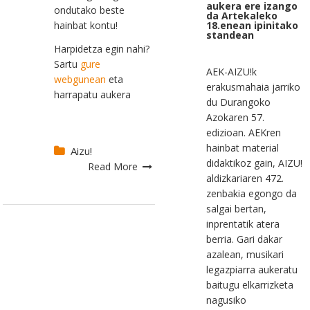
aukera ere izango
ondutako beste
da Artekaleko
hainbat kontu!
18.enean ipinitako
standean
Harpidetza egin nahi?
Sartu
gure
AEK-AIZU!k
webgunean
eta
erakusmahaia jarriko
harrapatu aukera
du Durangoko
Azokaren 57.
edizioan. AEKren
hainbat material
Aizu!
didaktikoz gain, AIZU!
Read More
aldizkariaren 472.
zenbakia egongo da
salgai bertan,
inprentatik atera
berria. Gari dakar
azalean, musikari
legazpiarra aukeratu
baitugu elkarrizketa
nagusiko