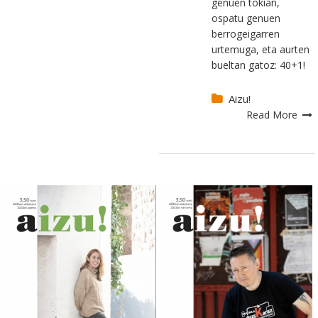
genuen tokian,
ospatu genuen
berrogeigarren
urtemuga, eta aurten
bueltan gatoz: 40+1!
Aizu!
Read More