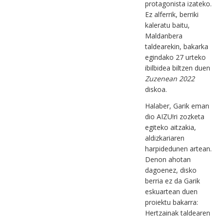
protagonista izateko.
Ez alferrik, berriki
kaleratu baitu,
Maldanbera
taldearekin, bakarka
egindako 27 urteko
ibilbidea biltzen duen
Zuzenean 2022
diskoa.
Halaber, Garik eman
dio AIZU!ri zozketa
egiteko aitzakia,
aldizkariaren
harpidedunen artean.
Denon ahotan
dagoenez, disko
berria ez da Garik
eskuartean duen
proiektu bakarra:
Hertzainak taldearen