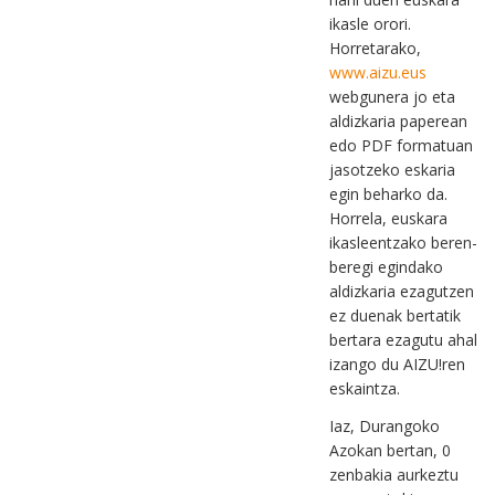
ikasle orori.
Horretarako,
www.aizu.eus
webgunera jo eta
aldizkaria paperean
edo PDF formatuan
jasotzeko eskaria
egin beharko da.
Horrela, euskara
ikasleentzako beren-
beregi egindako
aldizkaria ezagutzen
ez duenak bertatik
bertara ezagutu ahal
izango du AIZU!ren
eskaintza.
Iaz, Durangoko
Azokan bertan, 0
zenbakia aurkeztu