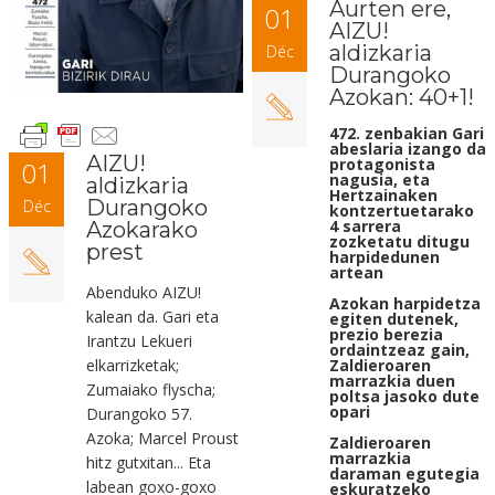
Aurten ere,
01
AIZU!
aldizkaria
Déc
Durangoko
Azokan: 40+1!
472. zenbakian Gari
abeslaria izango da
AIZU!
protagonista
01
nagusia, eta
aldizkaria
Hertzainaken
Durangoko
Déc
kontzertuetarako
4 sarrera
Azokarako
zozketatu ditugu
prest
harpidedunen
artean
Abenduko AIZU!
Azokan harpidetza
kalean da. Gari eta
egiten dutenek,
prezio berezia
Irantzu Lekueri
ordaintzeaz gain,
elkarrizketak;
Zaldieroaren
marrazkia duen
Zumaiako flyscha;
poltsa jasoko dute
opari
Durangoko 57.
Azoka; Marcel Proust
Zaldieroaren
marrazkia
hitz gutxitan... Eta
daraman egutegia
labean goxo-goxo
eskuratzeko