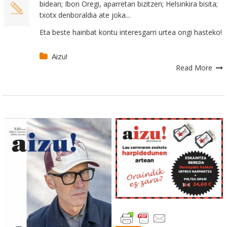
bidean; Ibon Oregi, aparretan bizitzen; Helsinkira bisita;
txotx denboraldia ate joka...
Eta beste hainbat kontu interesgarri urtea ongi hasteko!
Aizu!
Read More