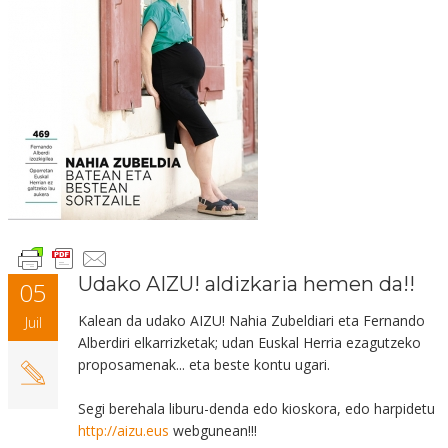
Udako AIZU! aldizkaria hemen da!!
05
Kalean
da udako AIZU! Nahia Zubeldiari eta Fernando
Juil
Alberdiri elkarrizketak; udan Euskal Herria ezagutzeko
proposamenak... eta beste kontu ugari.
Segi berehala liburu-denda edo kioskora, edo harpidetu
http://aizu.eus
webgunean!!!