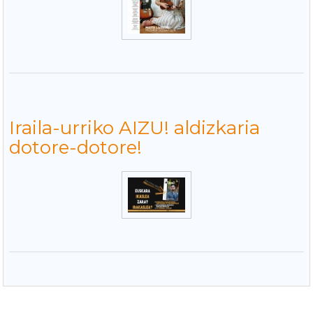
Iraila-urriko AIZU! aldizkaria
dotore-dotore!