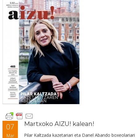
Martxoko AIZU! kalean!
07
Pilar Kaltzada kazetariari eta Danel Abando boxeolariar
i
Mar