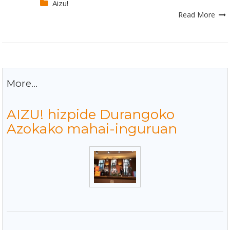
Aizu!
Read More
More...
AIZU! hizpide Durangoko
Azokako mahai-inguruan