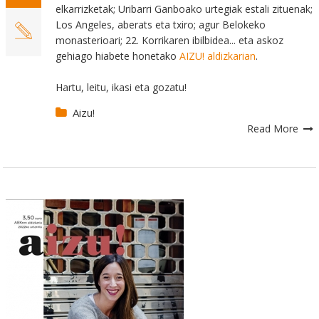
elkarrizketak; Uribarri Ganboako urtegiak estali zituenak;
Los Angeles, aberats eta txiro; agur Belokeko
monasterioari; 22. Korrikaren ibilbidea... eta askoz
gehiago hiabete honetako
AIZU! aldizkarian
.
Hartu, leitu, ikasi eta gozatu!
Aizu!
Read More