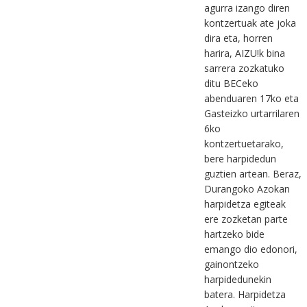
agurra izango diren
kontzertuak ate joka
dira eta, horren
harira, AIZU!k bina
sarrera zozkatuko
ditu BECeko
abenduaren 17ko eta
Gasteizko urtarrilaren
6ko
kontzertuetarako,
bere harpidedun
guztien artean. Beraz,
Durangoko Azokan
harpidetza egiteak
ere zozketan parte
hartzeko bide
emango dio edonori,
gainontzeko
harpidedunekin
batera. Harpidetza