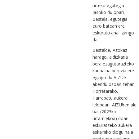
urteko egutegia
jasoko du opari.
Bestela, egutegia
euro batean ere
eskuratu ahal izango
da.
Bestalde, Azokaz
harago, aldizkaria
bera ezagutarazteko
kanpaina berezia ere
egingo du AIZU!k
abendu osoan zehar.
Horretarako,
Harrapatu aukera!
lelopean, AIZU!ren ale
bat (2023ko
urtarrilekoa) doan
eskuratzeko aukera
eskainiko diogu hala
nahi duen euskara