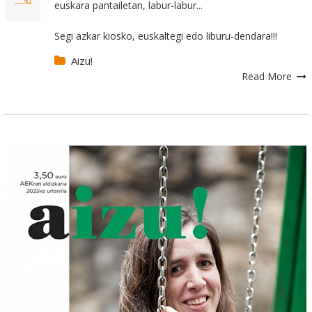
euskara pantailetan, labur-labur...
Segi azkar kiosko, euskaltegi edo liburu-dendara!!!
Aizu!
Read More