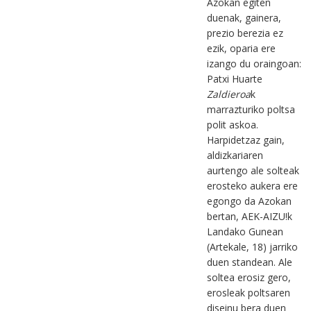
Azokan egiten
duenak, gainera,
prezio berezia ez
ezik, oparia ere
izango du oraingoan:
Patxi Huarte
Zaldieroa
k
marrazturiko poltsa
polit askoa.
Harpidetzaz gain,
aldizkariaren
aurtengo ale solteak
erosteko aukera ere
egongo da Azokan
bertan, AEK-AIZU!k
Landako Gunean
(Artekale, 18) jarriko
duen standean. Ale
soltea erosiz gero,
erosleak poltsaren
diseinu bera duen