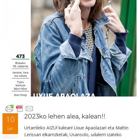
2023ko lehen alea, kalean!!
10
Urtarrileko AIZU! kalean! Uxue Apaolazari eta Mattin
Jan
Lerissari elkarrizketak; Usansolo, udalerri izateko