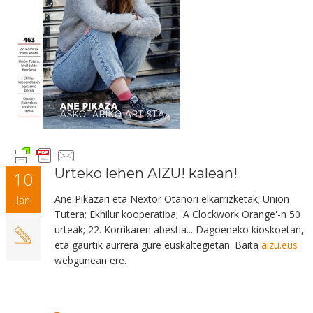
Urteko lehen AIZU! kalean!
10
Ane Pikazari eta Nextor Otañori elkarrizketak; Union
Jan
Tutera; Ekhilur kooperatiba; 'A Clockwork Orange'-n 50
urteak; 22. Korrikaren abestia... Dagoeneko kioskoetan,
eta gaurtik aurrera gure euskaltegietan. Baita
aizu.eus
webgunean ere.