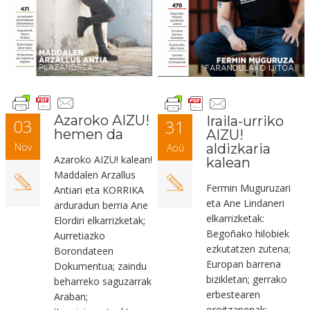
Azaroko AIZU!
Iraila-urriko
03
31
hemen da
AIZU!
Nov
aldizkaria
Aoû
Azaroko AIZU! kalean!
kalean
Maddalen Arzallus
Fermin Muguruzari
Antiari eta KORRIKA
eta Ane Lindaneri
arduradun berria Ane
elkarrizketak:
Elordiri
elkarrizketak;
Begoñako hilobiek
Aurretiazko
ezkutatzen zutena;
Borondateen
Europan barrena
Dokumentua; zaindu
bizikletan; gerrako
beharreko saguzarrak
erbestearen
Araban;
oroitzapenak;