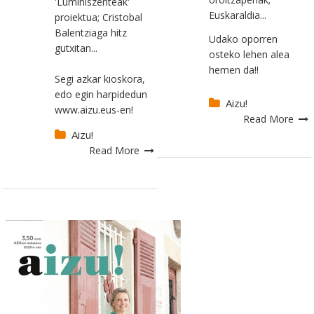
'Luminiszenteak'
Euskaraldia...
proiektua; Cristobal
Balentziaga hitz
Udako oporren
gutxitan...
osteko lehen alea
hemen da!!
Segi azkar kioskora,
edo egin harpidedun
Aizu!
www.aizu.eus-en!
Read More
Aizu!
Read More