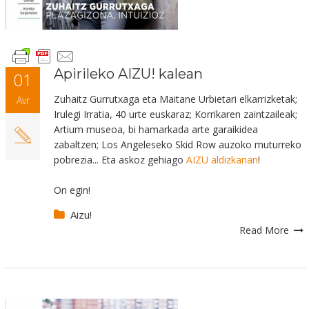
Apirileko AIZU! kalean
01
Zuhaitz Gurrutxaga eta Maitane Urbietari elkarrizketak;
Avr
Irulegi Irratia, 40 urte euskaraz; Korrikaren zaintzaileak;
Artium museoa, bi hamarkada arte garaikidea
zabaltzen; Los Angeleseko Skid Row auzoko muturreko
pobrezia... Eta askoz gehiago
AIZU aldizkarian
!
On egin!
Aizu!
Read More