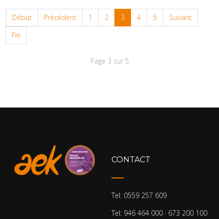
Début
Précédent
1
2
3
4
5
Suivant
Fin
Page 3 sur 5
CONTACT
Tel: 0559 257 609
Tel: 946 464 000 · 673 200 100