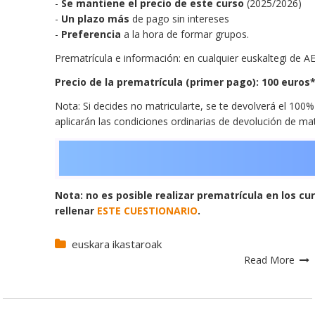
-
Se mantiene el precio de este curso
(2025/2026)
-
Un plazo más
de pago sin intereses
-
Preferencia
a la hora de formar grupos.
Prematrícula e información: en cualquier euskaltegi de A
Precio de la prematrícula (primer pago): 100 euros*
Nota: Si decides no matricularte, se te devolverá el 100
aplicarán las condiciones ordinarias de devolución de mat
Nota: no es posible realizar prematrícula en los cu
rellenar
ESTE CUESTIONARIO
.
euskara ikastaroak
Read More