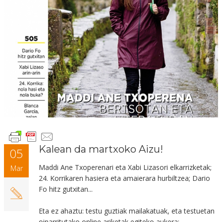
Kalean da martxoko Aizu!
05
Maddi Ane Txoperenari eta Xabi Lizasori elkarrizketak;
Mar
24. Korrikaren hasiera eta amaierara hurbiltzea; Dario
Fo hitz gutxitan...
Eta ez ahaztu: testu guztiak mailakatuak, eta testuetan
oinarritutako online ariketak egiteko aukera: