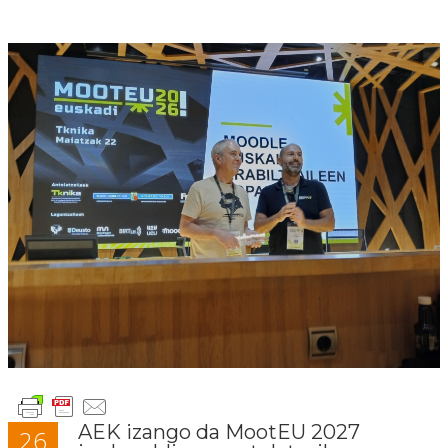
AEK izango da MootEU 2027
26