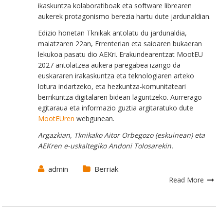
ikaskuntza kolaboratiboak eta software librearen
aukerek protagonismo berezia hartu dute jardunaldian.
Edizio honetan Tknikak antolatu du jardunaldia,
maiatzaren 22an, Errenterian eta saioaren bukaeran
lekukoa pasatu dio AEKri. Erakundearentzat MootEU
2027 antolatzea aukera paregabea izango da
euskararen irakaskuntza eta teknologiaren arteko
lotura indartzeko, eta hezkuntza-komunitateari
berrikuntza digitalaren bidean laguntzeko. Aurrerago
egitaraua eta informazio guztia argitaratuko dute
MootEUren
webgunean.
Argazkian, Tknikako Aitor Orbegozo (eskuinean) eta
AEKren e-uskaltegiko Andoni Tolosarekin.
admin
Berriak
Read More