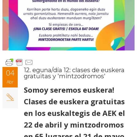
12. eguna/día 12: clases de euskera
04
gratuitas y 'mintzodromos'
Abr
Somoy seremos euskera!
Clases de euskera gratuitas
en los euskaltegis de AEK el
22 de abril y mintzodromos
en 65 lugares el 21 de mayo