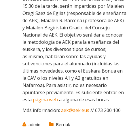
15:30
de la tarde,
serán impartidas por Maialen
Otegi
Saez de Egilaz
(responsable de enseñanza
de AEK), Maialen
R.
Bárcena (profesora de AEK)
y Maialen Begiristain
Grado
, del Consejo
Nacional de AEK. El objetivo será dar a conocer
la metodología de AEK para la enseñanza del
euskera,
y los diversos
tipos de cursos;
asimismo, hablarán sobre las ayudas y
subvenciones para el alumnado (inclu
i
das las
últimas novedades,
como el Euskara Bonua en
la CAV o los niveles A1 y A2 gratuitos en
Nafarroa
). Para asistir, no
es necesario
apuntarse previamente.
E
s suficiente
entrar en
esta
página web
a alguna de esas horas.
Más información:
aek@aek.eus
// 673 200 100
admin
Berriak