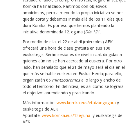
Korrika ha finalizado. Partimos con objetivos
ambiciosos, pero a menudo la propia iniciativa se nos
queda corta y debemos ir más allá de los 11 días que
dura Korrika. Es por eso que hemos planteado la
iniciativa denominada 12. eguna (
Día 12
)”.
Por medio de ella, el 22 de abril (miércoles) AEK
ofrecerá una hora de clase gratuita en sus 100
euskaltegis. Serán sesiones de nivel inicial, dirigidas a
quienes aún no se han acercado al euskera. Por otro
lado, han señalado que el 21 de mayo será el día en el
que más se hable euskera en Euskal Herria; para ello,
organizarán 65
mintzodromos
a lo largo y ancho de
todo el territorio. En definitiva, es así como se logrará
el objetivo: aprendiendo y practicando.
Más información:
www.korrika.eus/etaizangogara
y
euskaltegis de AEK
Apúntate:
www.korrika.eus/12eguna
y euskaltegis de
AEK