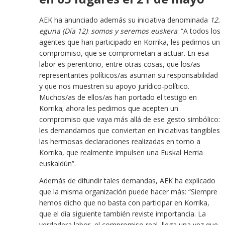
AEK ha anunciado además su iniciativa denominada
12.
eguna
(
Día 12
)
:
somos y seremos euskera
: “A todos los
agentes que han participado en Korrika, les pedimos un
compromiso, que se comprometan a actuar. En esa
labor es perentorio, entre otras cosas, que los/as
representantes políticos/as asuman su responsabilidad
y que nos muestren su apoyo jurídico-político.
Muchos/as de ellos/as han portado el testigo en
Korrika; ahora les pedimos que acepten un
compromiso que vaya más allá de ese gesto simbólico:
les demandamos que conviertan en iniciativas tangibles
las hermosas declaraciones realizadas en torno a
Korrika, que realmente impulsen una Euskal Herria
euskaldún”.
Además de difundir tales demandas, AEK ha explicado
que la misma organización puede hacer más: “Siempre
hemos dicho que no basta con participar en Korrika,
que el día siguiente también reviste importancia. La
verdadera labor, el compromiso real, llega una vez que