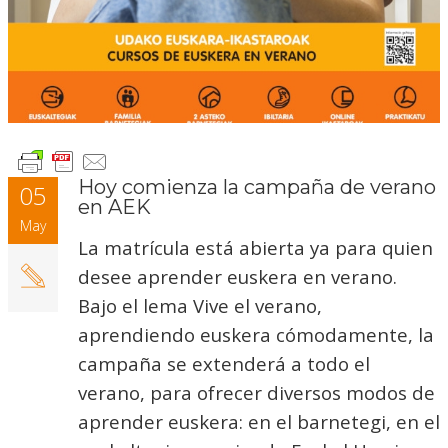
Hoy comienza la campaña de verano
05
en AEK
May
La matrícula está abierta ya para quien
desee aprender euskera en verano.
Bajo el lema Vive el verano,
aprendiendo euskera cómodamente, la
campaña se extenderá a todo el
verano, para ofrecer diversos modos de
aprender euskera: en el barnetegi, en el