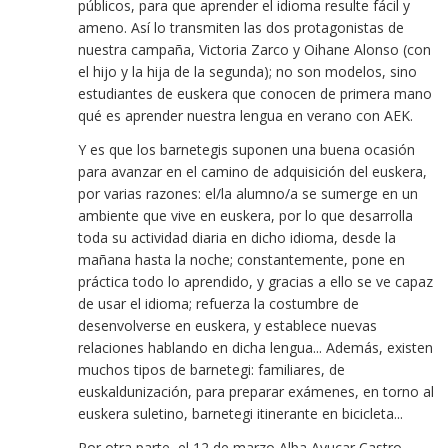
públicos, para que aprender el idioma resulte fácil y
ameno. Así lo transmiten las dos protagonistas de
nuestra campaña, Victoria Zarco y Oihane Alonso (con
el hijo y la hija de la segunda); no son modelos, sino
estudiantes de euskera que conocen de primera mano
qué es aprender nuestra lengua en verano con AEK.
Y es que los barnetegis suponen una buena ocasión
para avanzar en el camino de adquisición del euskera,
por varias razones: el/la alumno/a se sumerge en un
ambiente que vive en euskera, por lo que desarrolla
toda su actividad diaria en dicho idioma, desde la
mañana hasta la noche; constantemente, pone en
práctica todo lo aprendido, y gracias a ello se ve capaz
de usar el idioma; refuerza la costumbre de
desenvolverse en euskera, y establece nuevas
relaciones hablando en dicha lengua... Además, existen
muchos tipos de barnetegi: familiares, de
euskaldunización, para preparar exámenes, en torno al
euskera suletino, barnetegi itinerante en bicicleta...
Por otra parte, el 12 de marzo
Alba Ayucar
Castro,