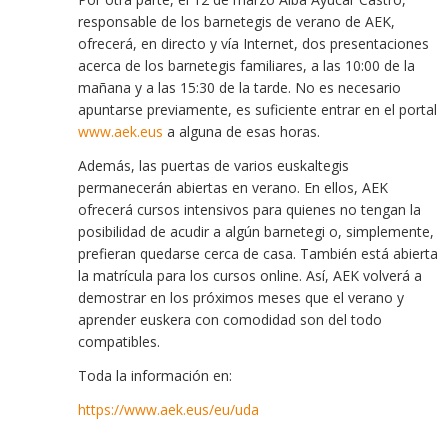
responsable de los barnetegis de verano de AEK,
ofrecerá, en directo y vía Internet, dos presentaciones
acerca de
los
barnetegis familiares
,
a las
10:00
de la
mañana y a las
15:30
de la tarde
.
No es necesario
apuntarse previamente,
es suficiente
entrar en el portal
www.aek.eus
a alguna de esas horas.
Además, las puertas de varios euskaltegis
permanecerán abiertas en verano. En ellos, AEK
ofrecerá cursos intensivos para quienes no tengan la
posibilidad de acudir a algún barnetegi o, simplemente,
prefieran quedarse cerca de casa. También está abierta
la matrícula para los cursos online. Así, AEK volverá a
demostrar en los próximos meses que el verano y
aprender euskera con comodidad son del todo
compatibles.
Toda la información en:
https://www.aek.eus/eu/
uda