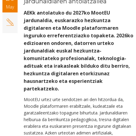
jardunaldiaren antolatzailea
May
AEKk antolatuko du 2027ko MootEU
jardunaldia, euskarazko hezkuntza
digitalaren eta Moodle plataformaren
inguruko erreferentziazko topaketa. 2026ko
edizioaren ondoren, datorren urteko
jardunaldiak euskal hezkuntza-
komunitateko profesionalak, teknologia-
adituak eta irakasleak bilduko ditu berriro,
hezkuntza digitalaren etorkizunaz
hausnartzeko eta esperientziak
partekatzeko.
MootEU urtez urte sendotzen ari den hitzordua da,
Moodle plataformaren erabiltzaile, kudeatzaile eta
garatzaileentzako topagune bihurtuta. Jardunaldiaren
helburua da berrikuntza pedagogikoa, tresna digitalen
erabilera eta euskararen presentzia ingurune digitalean
sustatzea. Azken urteotan adimen artifizialak,