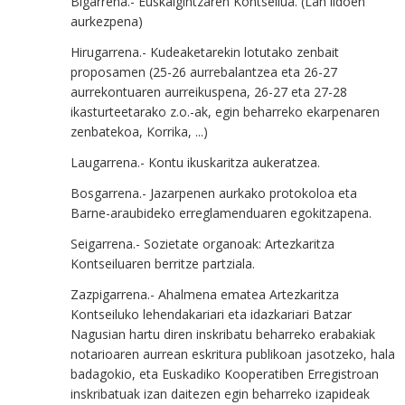
Bigarrena.- Euskalgintzaren Kontseilua. (Lan ildoen
aurkezpena)
Hirugarrena.- Kudeaketarekin lotutako zenbait
proposamen (25-26 aurrebalantzea eta 26-27
aurrekontuaren aurreikuspena, 26-27 eta 27-28
ikasturteetarako z.o.-ak, egin beharreko ekarpenaren
zenbatekoa, Korrika, ...)
Laugarrena.- Kontu ikuskaritza aukeratzea.
Bosgarrena.- Jazarpenen aurkako protokoloa eta
Barne-araubideko erreglamenduaren egokitzapena.
Seigarrena.- Sozietate organoak: Artezkaritza
Kontseiluaren berritze partziala.
Zazpigarrena.- Ahalmena ematea Artezkaritza
Kontseiluko lehendakariari eta idazkariari Batzar
Nagusian hartu diren inskribatu beharreko erabakiak
notarioaren aurrean eskritura publikoan jasotzeko, hala
badagokio, eta Euskadiko Kooperatiben Erregistroan
inskribatuak izan daitezen egin beharreko izapideak