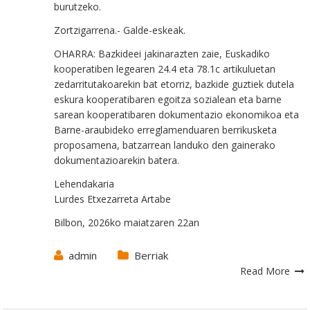
burutzeko.
Zortzigarrena.- Galde-eskeak.
OHARRA: Bazkideei jakinarazten zaie, Euskadiko
kooperatiben legearen 24.4 eta 78.1c artikuluetan
zedarritutakoarekin bat etorriz, bazkide guztiek dutela
eskura kooperatibaren egoitza sozialean eta barne
sarean kooperatibaren dokumentazio ekonomikoa eta
Barne-araubideko erreglamenduaren berrikusketa
proposamena, batzarrean landuko den gainerako
dokumentazioarekin batera.
Lehendakaria
Lurdes Etxezarreta Artabe
Bilbon, 2026ko maiatzaren 22an
admin
Berriak
Read More