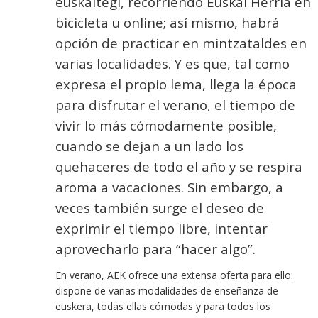
euskaltegi, recorriendo Euskal Herria en
bicicleta u online; así mismo, habrá
opción de practicar en mintzataldes en
varias localidades. Y es que, tal como
expresa el propio lema, llega la época
para disfrutar el verano, el tiempo de
vivir lo más cómodamente posible,
cuando se dejan a un lado los
quehaceres de todo el año y se respira
aroma a vacaciones. Sin embargo, a
veces también surge el deseo de
exprimir el tiempo libre, intentar
aprovecharlo para “hacer algo”.
En verano, AEK ofrece una extensa oferta para ello:
dispone de varias modalidades de enseñanza de
euskera, todas ellas cómodas y para todos los