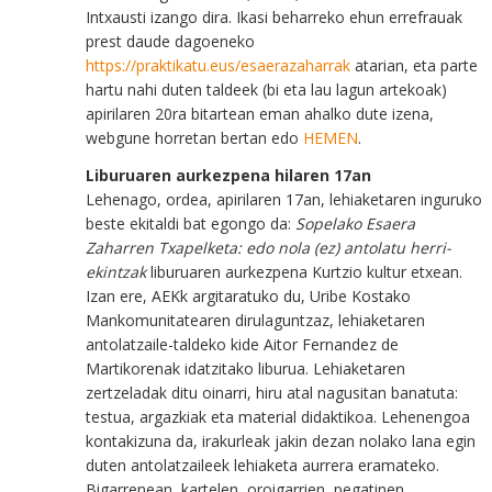
Intxausti izango dira. Ikasi beharreko ehun errefrauak
prest daude dagoeneko
https://praktikatu.eus/esaerazaharrak
atarian, eta parte
hartu nahi duten taldeek (bi eta lau lagun artekoak)
apirilaren 20ra bitartean eman ahalko dute izena,
webgune horretan bertan edo
HEMEN
.
Liburuaren aurkezpena hilaren 17an
Lehenago, ordea, apirilaren 17an, lehiaketaren inguruko
beste ekitaldi bat egongo da:
Sopelako Esaera
Zaharren Txapelketa: edo nola (ez) antolatu herri-
ekintzak
liburuaren aurkezpena Kurtzio kultur etxean.
Izan ere, AEKk argitaratuko du, Uribe Kostako
Mankomunitatearen dirulaguntzaz, lehiaketaren
antolatzaile-taldeko kide Aitor Fernandez de
Martikorenak idatzitako liburua. Lehiaketaren
zertzeladak ditu oinarri, hiru atal nagusitan banatuta:
testua, argazkiak eta material didaktikoa. Lehenengoa
kontakizuna da, irakurleak jakin dezan nolako lana egin
duten antolatzaileek lehiaketa aurrera eramateko.
Bigarrenean, kartelen, oroigarrien, pegatinen,