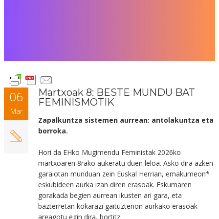
Martxoak 8: BESTE MUNDU BAT
06
FEMINISMOTIK
Mar
Zapalkuntza sistemen aurrean: antolakuntza eta
borroka.
Hori da EHko Mugimendu Feministak 2026ko
martxoaren 8rako aukeratu duen leloa. Asko dira azken
garaiotan munduan zein Euskal Herrian, emakumeon*
eskubideen aurka izan diren erasoak. Eskumaren
gorakada begien aurrean ikusten ari gara, eta
bazterretan kokarazi gaituztenon aurkako erasoak
areagotu egin dira, bortitz.