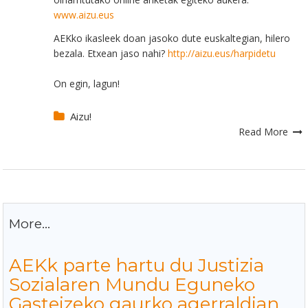
www.aizu.eus
AEKko ikasleek doan jasoko dute euskaltegian, hilero
bezala. Etxean jaso nahi?
http://
aizu.eus/harpidetu
On egin, lagun!
Aizu!
Read More
More...
AEKk parte hartu du Justizia
Sozialaren Mundu Eguneko
Gasteizeko gaurko agerraldian