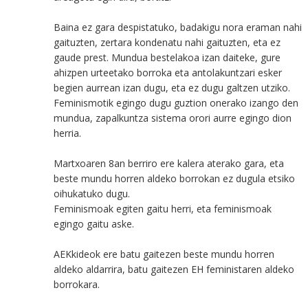
Baina ez gara despistatuko, badakigu nora eraman nahi
gaituzten, zertara kondenatu nahi gaituzten, eta ez
gaude prest. Mundua bestelakoa izan daiteke, gure
ahizpen urteetako borroka eta antolakuntzari esker
begien aurrean izan dugu, eta ez dugu galtzen utziko.
Feminismotik egingo dugu guztion onerako izango den
mundua, zapalkuntza sistema orori aurre egingo dion
herria.
Martxoaren 8an berriro ere kalera aterako gara, eta
beste mundu horren aldeko borrokan ez dugula etsiko
oihukatuko dugu.
Feminismoak egiten gaitu herri, eta feminismoak
egingo gaitu aske.
AEKkideok ere batu gaitezen beste mundu horren
aldeko aldarrira, batu gaitezen EH feministaren aldeko
borrokara.