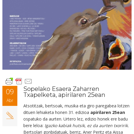
Sopelako Esaera Zaharren
09
Txapelketa, apirilaren 25ean
Abr
Atsotitzak, bertsoak, musika eta giro paregabea lotzen
dituen lehiaketa honen 31. edizioa
apirilaren 25ean
ospatuko da aurten. Urtero lez, edizio honek ere badu
bere leloa:
Igazko kabiak hutsik, ez da aurten txoririk.
Bertsolari gonbidatuak, berriz, Aner Peritz eta Aissa