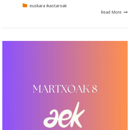
euskara ikastaroak
Read More