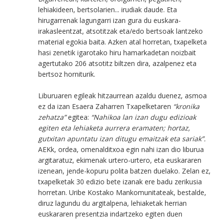
lehiakideen, bertsolarien... irudiak daude. Eta
hirugarrenak lagungarri izan gura du euskara-
irakasleentzat, atsotitzak eta/edo bertsoak lantzeko
material egokia baita. Azken atal horretan, txapelketa
hasi zenetik igarotako hiru hamarkadetan noizbait
agertutako 206 atsotitz biltzen dira, azalpenez eta
bertsoz horniturik.
Liburuaren egileak hitzaurrean azaldu duenez, asmoa
ez da izan Esaera Zaharren Txapelketaren
“kronika
zehatza”
egitea:
“Nahikoa lan izan dugu edizioak
egiten eta lehiaketa aurrera eramaten; hortaz,
gutxitan apuntatu izan ditugu emaitzak eta sariak”.
AEKk, ordea, omenalditxoa egin nahi izan dio liburua
argitaratuz, ekimenak urtero-urtero, eta euskararen
izenean, jende-kopuru polita batzen duelako. Zelan ez,
txapelketak 30 edizio bete izanak ere badu zerikusia
horretan. Uribe Kostako Mankomunitateak, bestalde,
diruz lagundu du argitalpena, lehiaketak herrian
euskararen presentzia indartzeko egiten duen