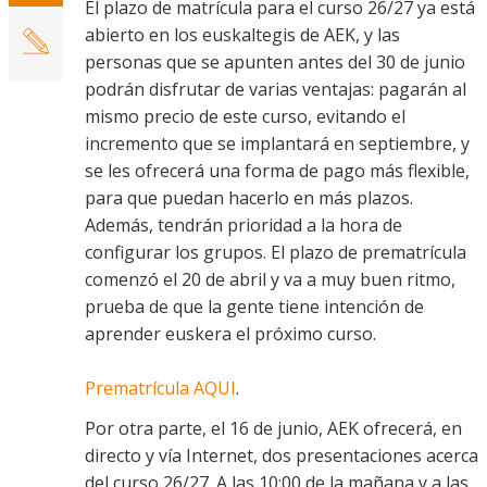
El plazo de matrícula para el curso 26/27 ya está
abierto en los euskaltegis de AEK, y las
personas que se apunten antes del 30 de junio
podrán disfrutar de varias ventajas: pagarán al
mismo precio de este curso, evitando el
incremento que se implantará en septiembre, y
se les ofrecerá una forma de pago más flexible,
para que puedan hacerlo en más plazos.
Además, tendrán prioridad a la hora de
configurar los grupos. El plazo de prematrícula
comenzó el 20 de abril y va a muy buen ritmo,
prueba de que la gente tiene intención de
aprender euskera el próximo curso.
Prematrícula AQUI
.
Por otra parte, el 1
6 de junio,
AEK ofrecerá, en
directo y vía Internet, dos presentaciones acerca
de
l curso 26/27. A
las
10:00
de la mañana y a las