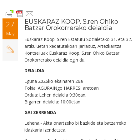
EUSKARAZ KOOP. S.ren Ohiko
27
Batzar Orokorrerako deialdia
May
Euskaraz Koop. S.ren Estatutu Sozialetako 31. eta 32.
artikuluetan xedatutakoari jarraituz, Artezkaritza
Kontseiluak Euskaraz Koop. S.ren Ohiko Batzar
Orokorrerako deialdia egin du.
DEIALDIA
Eguna
202
6
ko
ekaina
ren
26
a
Tokia:
AGURAINgo HARRESI aretoa
n
Ordua:
Lehen deialdia 9:30ean.
Bigarren deialdia: 10:00etan
GAI ZERRENDA
Lehena.- Akta onartzeko bi bazkide eta batzarreko
idazkaria izendatzea.