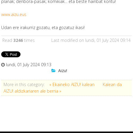
planak; denbora-pasak; komikiak... eta beste hainbat kontu!
www.aizu.eus
Udan ere irakurriz gozatu, eta gozatuz ikasi!
Read
3246
times
Last modified on lundi, 01 July 2024 09:14
lundi, 01 July 2024 09:13
Aizu!
More in this category:
« Ekaineko AIZU! kalean
Kalean da
AIZU! aldizkariaren ale berria »