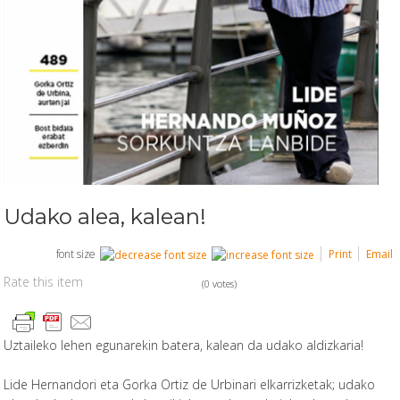
Udako alea, kalean!
font size
Print
Email
Rate this item
(0 votes)
Uztaileko lehen egunarekin batera, kalean da udako aldizkaria!
Lide Hernandori eta Gorka Ortiz de Urbinari elkarrizketak; udako