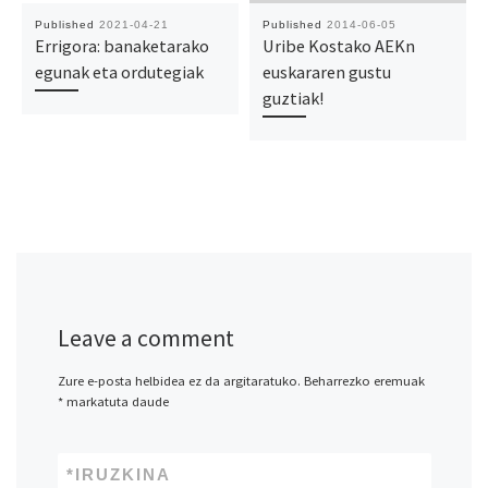
Published
2021-04-21
Published
2014-06-05
Errigora: banaketarako
Uribe Kostako AEKn
egunak eta ordutegiak
euskararen gustu
guztiak!
Leave a comment
Zure e-posta helbidea ez da argitaratuko.
Beharrezko eremuak
*
markatuta daude
*
IRUZKINA