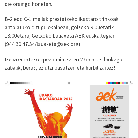
die oraingo honetan.
B-2 edo C-1 mailak prestatzeko ikastaro trinkoak
antolatuko ditugu ekainean, goizeko 9:00etatik
13:00etara, Getxoko Lauaxeta AEK euskaltegian
(944.30.47.34/lauaxeta@aek.org).
Izena emateko epea maiatzaren 27ra arte daukagu
zabalik, beraz, ez utzi pasatzen eta hurbil zaitez!