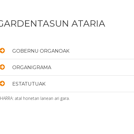
GARDENTASUN ATARIA
GOBERNU ORGANOAK
ORGANIGRAMA
ESTATUTUAK
HARRA: atal honetan lanean ari gara.