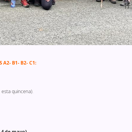
A2- B1- B2- C1:
á esta quincena).
l 4 de mayo)