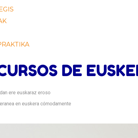
EGIS
AK
PRAKTIKA
CURSOS DE EUSKE
dan ere euskaraz eroso
eranea en euskera cómodamente