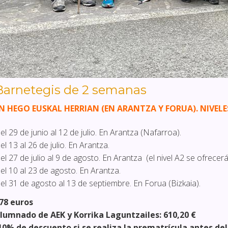
Barnetegis de 2 semanas
N HEGO EUSKAL HERRIAN (EN ARANTZA Y FORUA). NIVELES 
el 29 de junio al 12 de julio. En Arantza (Nafarroa).
el 13 al 26 de julio. En Arantza.
el 27 de julio al 9 de agosto. En Arantza
(el nivel A2 se ofrecer
el 10 al 23 de agosto
.
En Arantza.
el 31 de agosto al 13 de septiembre. En Forua (Bizkaia).
78 euros
lumnado de AEK y Korrika Laguntzailes: 610,20 €
10% de descuento si se realiza la prematrícula antes de