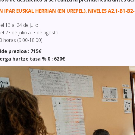
N IPAR EUSKAL HERRIAN (EN UREPEL). NIVELES A2.1-B1-B2-
el 13
al 24 de julio
el 27 de julio al 7 de agosto
0 horas (9.00-18.00)
ide prezioa : 715€
erga hartze tasa % 0 : 620€