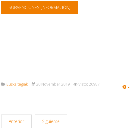
SUBVENCIONES (INFORMACIÓN)
Euskaltegiak
20 November 2019
Visto: 20987
Em
Anterior
Siguiente