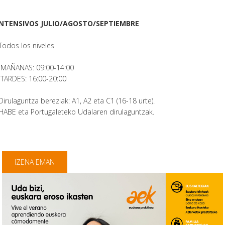
INTENSIVOS JULIO/AGOSTO/SEPTIEMBRE
Todos los niveles
MAÑANAS: 09:00-14:00
TARDES: 16:00-20:00
Dirulaguntza bereziak: A1, A2 eta C1 (16-18 urte).
HABE eta Portugaleteko Udalaren dirulaguntzak.
IZENA EMAN