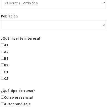
Población
¿Qué nivel te interesa?
A1
A2
B1
B2
C1
C2
¿Qué tipo de curso?
Curso presencial
Autoprendizaje