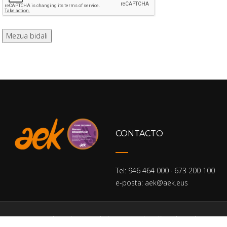
CONTACTO
Tel: 946 464 000 · 673 200 100
e-posta: aek@aek.eus
Home
Politica de privacidad
Aviso legal
Política de cookies