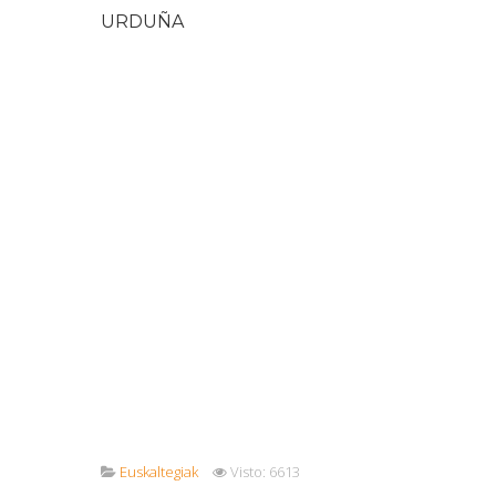
URDUÑA
Euskaltegiak
Visto: 6613