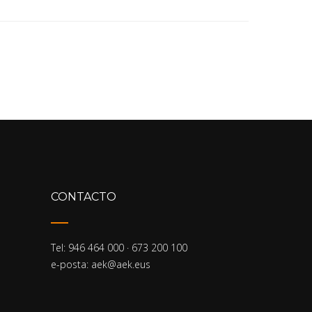
Empty
CONTACTO
Tel: 946 464 000 · 673 200 100
e-posta: aek@aek.eus