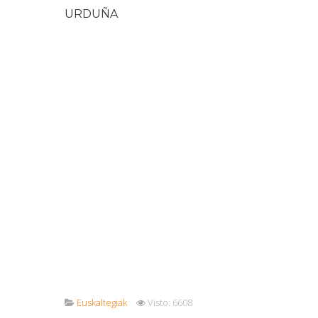
URDUÑA
Euskaltegiak
Visto: 6608