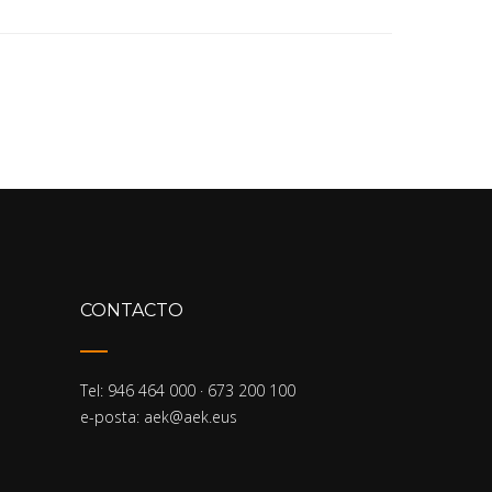
Empty
CONTACTO
Tel: 946 464 000 · 673 200 100
e-posta: aek@aek.eus